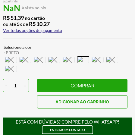
a partir de:
ALPINESTAR
7
º
NaN
à vista no pix
CALÇA
8
º
R$
51
,
39
no cartão
R$
10
,
27
ou até
5
x de
BOTAS
9
º
Ver todas opções de pagamento
AIROH
10
º
:
PRETO
-
1
+
COMPRAR
ADICIONAR AO CARRINHO
ESTÁ COM DÚVIDAS? COMPRE PELO WHATSAPP!
ENTRAR EM CONTATO