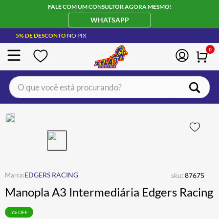
FALE COM UM CONSULTOR AGORA MESMO!
WHATSAPP
5% DE DESCONTO
NO PIX
0
O que você está procurando?
TERMOS MAIS BUSCADOS
CAPACETE LS2
1
º
JAQUETA
2
º
BOTA
3
º
ÓCULOS SOLAR
:
4
º
EDGERS RACING
sku
87675
Manopla A3 Intermediária Edgers Racing
LUVA
5
º
BAU
6
º
5
% OFF