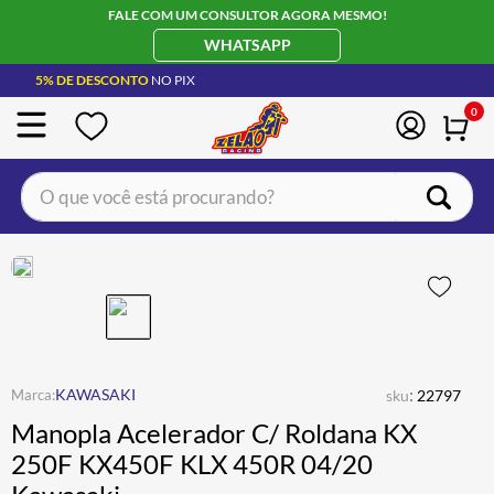
FALE COM UM CONSULTOR AGORA MESMO!
WHATSAPP
5% DE DESCONTO
NO PIX
0
O que você está procurando?
TERMOS MAIS BUSCADOS
CAPACETE LS2
1
º
BOTA
2
º
JAQUETA
3
º
ÓCULOS SOLAR
:
4
º
KAWASAKI
sku
22797
Manopla Acelerador C/ Roldana KX
LUVA
5
º
250F KX450F KLX 450R 04/20
ALPINESTAR
6
º