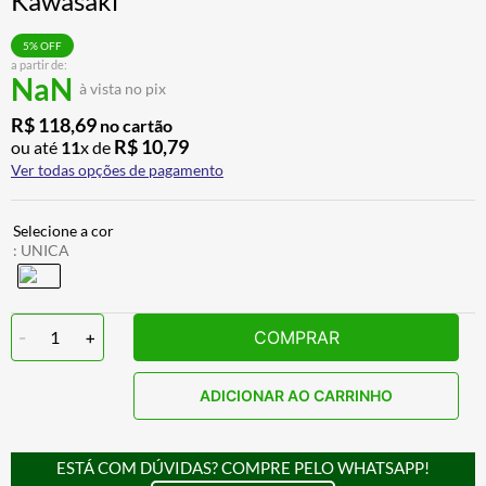
Kawasaki
BAU
7
º
5
% OFF
CALÇA
8
º
a partir de:
NaN
à vista no pix
AIROH
9
º
R$
118
,
69
no cartão
BOTAS
10
º
R$
10
,
79
ou até
11
x de
Ver todas opções de pagamento
:
UNICA
-
1
+
COMPRAR
ADICIONAR AO CARRINHO
ESTÁ COM DÚVIDAS? COMPRE PELO WHATSAPP!