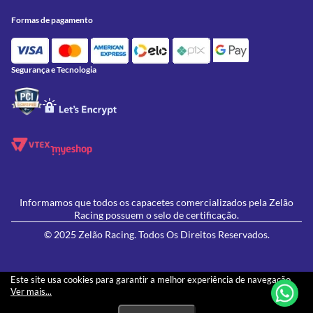
Acessórios
Onde Estamos
Formas de Pagamento
Utilidades
Formas de pagamento
Contato
Política de Frete Grátis
GIVI
Blog
Política de Privacidade
Feminino
Oficina/Serviços
Política de Campanhas e promoções
Lançamentos
Segurança e Tecnologia
Ofertas
Informamos que todos os capacetes comercializados pela Zelão
Racing possuem o selo de certificação.
© 2025 Zelão Racing. Todos Os Direitos Reservados.
Este site usa cookies para garantir a melhor experiência de navegação.
Ver mais...
Os preços e condições de pagamento apresentados neste site não necessariamente