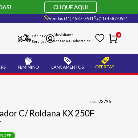
DAS!
CLIQUE AQUI
Vendas (11) 4587-7641
(11) 4587-0521
0
Oficina e
Serviços
OFERTAS
ARS
FEMININO
LANÇAMENTOS
:
sku
22796
ador C/ Roldana KX 250F
i
% OFF