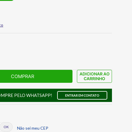
to
ADICIONAR AO
COMPRAR
CARRINHO
OMPRE PELO WHATSAPP!
ENTRAR EM CONTATO
Não sei meu CEP