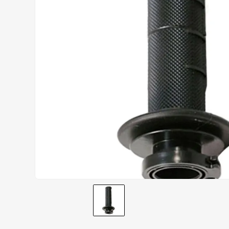
AIROH
9
º
BOTAS
10
º