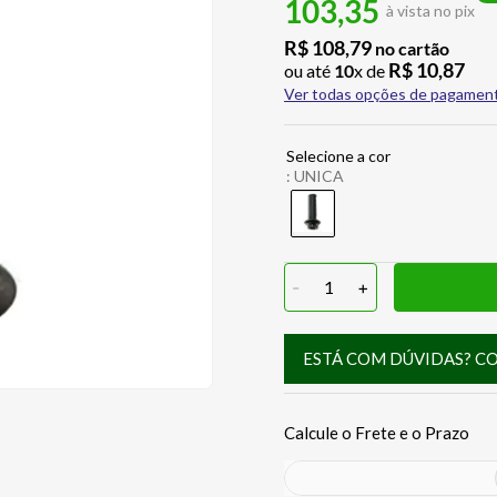
103,35
à vista no pix
R$
108
,
79
no cartão
R$
10
,
87
ou até
10
x de
Ver todas opções de pagamen
:
UNICA
-
1
+
ESTÁ COM DÚVIDAS? C