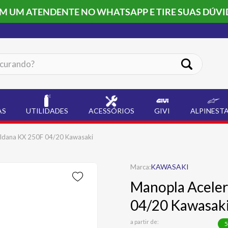
OM UM ATENDENTE NO WHATSAPP E TIRE SUAS DÚVI
ando?
AS
UTILIDADES
ACESSÓRIOS
GIVI
ALPINEST
oldana KX 250F 04/20 Kawasaki
KAWASAKI
Manopla Aceler
04/20 Kawasak
a partir de:
5