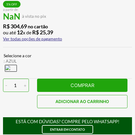
ALPINESTAR
7
º
5
% OFF
a partir de:
NaN
AIROH
8
º
à vista no pix
CALÇA
9
º
R$
304
,
69
no cartão
12
R$
25
,
39
ou até
x de
BOTAS
10
º
Ver todas opções de pagamento
:
AZUL
-
1
+
COMPRAR
ADICIONAR AO CARRINHO
ESTÁ COM DÚVIDAS? COMPRE PELO WHATSAPP!
ENTRAR EM CONTATO