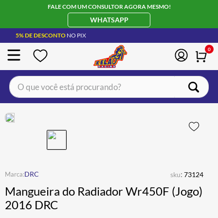
FALE COM UM CONSULTOR AGORA MESMO!
WHATSAPP
5% DE DESCONTO
NO PIX
0
O que você está procurando?
TERMOS MAIS BUSCADOS
CAPACETE LS2
1
º
BOTA
2
º
JAQUETA
3
º
ÓCULOS SOLAR
:
4
º
DRC
sku
73124
Mangueira do Radiador Wr450F (Jogo)
LUVA
5
º
2016 DRC
BAU
6
º