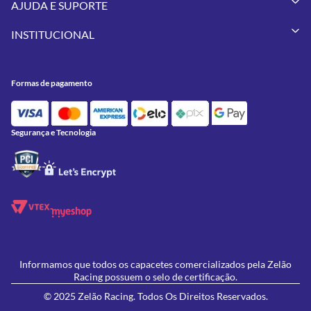
AJUDA E SUPORTE
Vestuários
Minha Conta
Pneus
INSTITUCIONAL
Meus Pedidos
Peças
Conheça a Zelão Racing
Trocas e Devoluções
Acessórios
Onde Estamos
Formas de Pagamento
Utilidades
Formas de pagamento
Contato
Política de Frete Grátis
GIVI
Blog
Política de Privacidade
Feminino
Oficina/Serviços
Política de Campanhas e promoções
Lançamentos
Segurança e Tecnologia
Ofertas
Informamos que todos os capacetes comercializados pela Zelão
Racing possuem o selo de certificação.
© 2025 Zelão Racing. Todos Os Direitos Reservados.