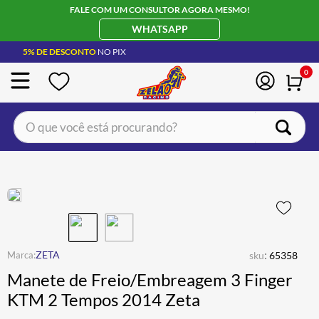
FALE COM UM CONSULTOR AGORA MESMO!
WHATSAPP
5% DE DESCONTO
NO PIX
0
O que você está procurando?
TERMOS MAIS BUSCADOS
CAPACETE LS2
1
º
BOTA
2
º
JAQUETA
3
º
ÓCULOS SOLAR
:
4
º
ZETA
sku
65358
Manete de Freio/Embreagem 3 Finger
LUVA
5
º
KTM 2 Tempos 2014 Zeta
ALPINESTAR
6
º