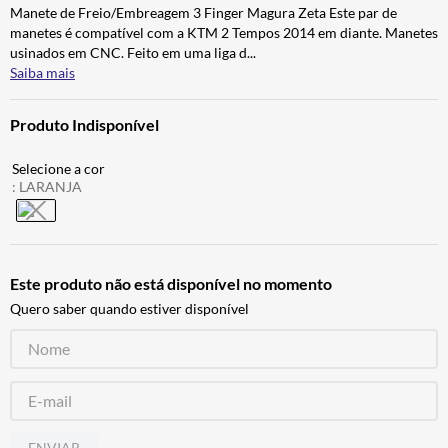
Manete de Freio/Embreagem 3 Finger Magura Zeta Este par de
BAU
7
º
manetes é compatível com a KTM 2 Tempos 2014 em diante. Manetes
CALÇA
8
º
usinados em CNC. Feito em uma liga d
...
Saiba mais
AIROH
9
º
BOTAS
10
º
Produto Indisponível
:
LARANJA
Este produto não está disponível no momento
Quero saber quando estiver disponível
ENVIAR