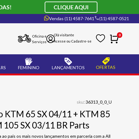
DAS!
CLIQUE AQUI
Vendas (11) 4587-7641
(11) 4587-0521
0
Oficina e
Serviços
OFERTAS
ARS
FEMININO
LANÇAMENTOS
:
sku
36313_0_0_U
o KTM 65 SX 04/11 + KTM 85
 105 SX 03/11 BR Parts
ao país os mais novos lançamentos em parceria com a All