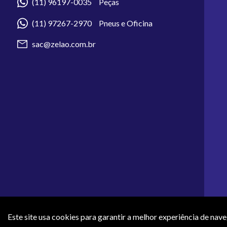
(11) 96197-0035 Peças
(11) 97267-2970 Pneus e Oficina
sac@zelao.com.br
Este site usa cookies para garantir a melhor experiência de nav