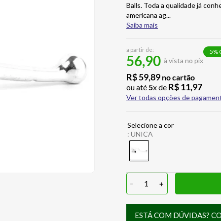
Balls. Toda a qualidade já con
americana ag
...
Saiba mais
a partir de:
5
% 
56,90
à vista no pix
R$
59
,
89
no cartão
R$
11
,
97
ou até
5
x de
Ver todas opções de pagamen
:
UNICA
-
1
+
ESTÁ COM DÚVIDAS? C