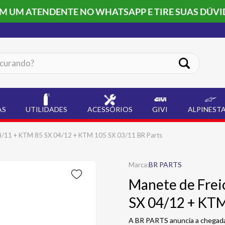
OM UM ATENDENTE NO WHATSAPP E TIRE SUAS DÚVI
ando?
AS
UTILIDADES
ACESSÓRIOS
GIVI
ALPINEST
4/11 + KTM 85 SX 04/12 + KTM 105 SX 03/11 BR Parts
BR PARTS
Manete de Frei
SX 04/12 + KTM
A BR PARTS anuncia a chegada 