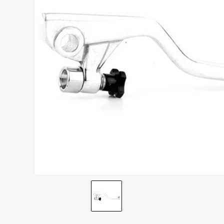
AIROH
9
º
BOTAS
10
º