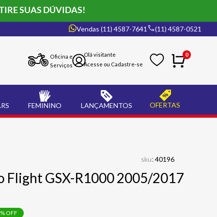
TIRE SUAS DÚVIDAS!
Vendas (11) 4587-7641
(11) 4587-0521
0
Oficina e
Serviços
OFERTAS
ARS
FEMININO
LANÇAMENTOS
:
sku
40196
o Flight GSX-R1000 2005/2017
% OFF