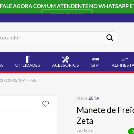
 FALE AGORA COM UM ATENDENTE NO WHATSAPP E 
CLIQUE AQUI
ando?
AS
UTILIDADES
ACESSÓRIOS
GIVI
ALPINEST
R1000 2005/2017 Zeta
ZETA
Manete de Frei
Zeta
a partir de:
5