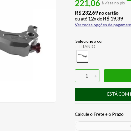
221,06
à vista no pix
R$
232
,
69
no cartão
12
R$
19
,
39
ou até
x de
Ver todas opções de pagamen
:
TITANIO
-
1
+
ESTÁ COM 