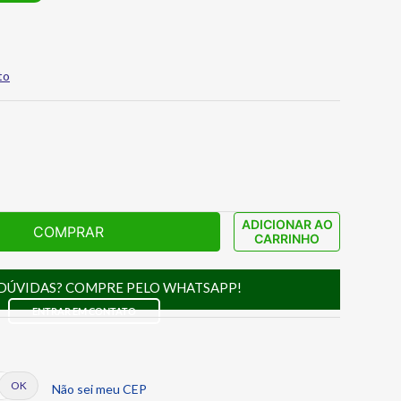
to
ADICIONAR AO
COMPRAR
CARRINHO
DÚVIDAS? COMPRE PELO WHATSAPP!
ENTRAR EM CONTATO
Não sei meu CEP