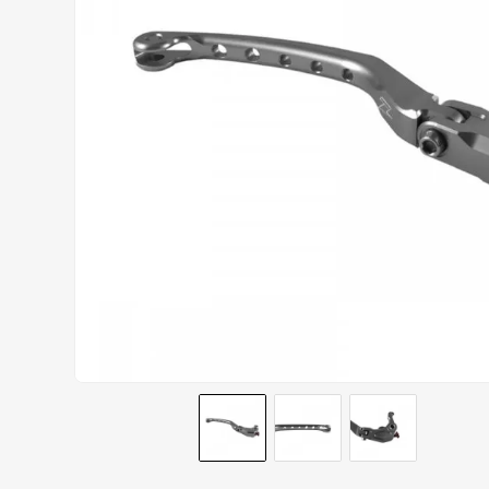
CALÇA
9
º
BOTAS
10
º