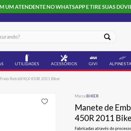
OM UM ATENDENTE NO WHATSAPP E TIRE SUAS DÚVI
ando?
AS
UTILIDADES
ACESSÓRIOS
GIVI
ALPINEST
reio Retrátil KLX 450R 2011 Biker
BIKER
Manete de Embr
450R 2011 Bik
Fabricadas através do process