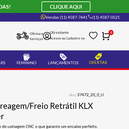
DAS!
CLIQUE AQUI
Vendas (11) 4587-7641
(11) 4587-0521
0
Oficina e
Serviços
OFERTAS
ARS
FEMININO
LANÇAMENTOS
:
sku
37472_20_0_U
eagem/Freio Retrátil KLX
er
o de usinagem CNC o que garante um encaixe perfeito.