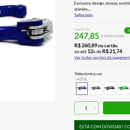
Exclusivo design, leveza, esté
quedas.
...
Saiba mais
a partir de:
5
247,85
à vista no pix
R$
260
,
89
no cartão
12
R$
21
,
74
ou até
x de
Ver todas opções de pagamen
:
AZUL
-
1
+
ESTÁ COM DÚVIDAS? C