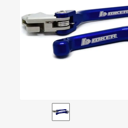
AIROH
9
º
BOTAS
10
º