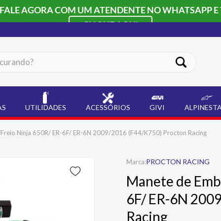
 FALE AGORA COM UM ATENDENTE NO WHATSAPP E 
CLIQUE AQUI
ando?
AS
UTILIDADES
ACESSÓRIOS
GIVI
ALPINEST
reio Ninja 650R/ ER-6F/ ER-6N 2009/2016 (F44/K750) Procton Racing
PROCTON RACING
Manete de Embr
6F/ ER-6N 200
Racing