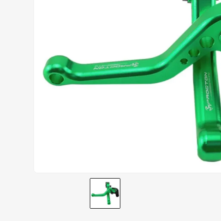
AIROH
9
º
BOTAS
10
º