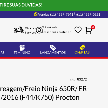
TIRE SUAS DÚVIDAS!
Vendas (11) 4587-7641
(11) 4587-0521
0
Oficina e
Serviços
OFERTAS
ARS
FEMININO
LANÇAMENTOS
:
sku
83272
eagem/Freio Ninja 650R/ ER-
9/2016 (F44/K750) Procton