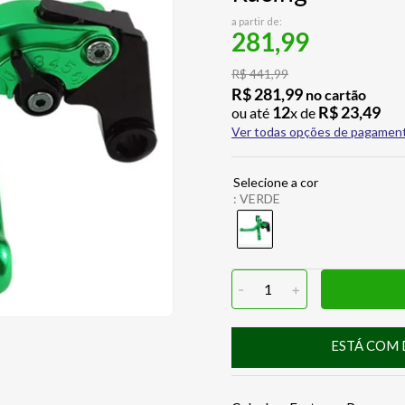
a partir de:
281,99
R$
441
,
99
R$
281
,
99
no cartão
12
R$
23
,
49
ou até
x de
Ver todas opções de pagamen
:
VERDE
-
1
+
ESTÁ COM 