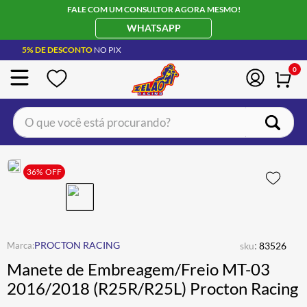
FALE COM UM CONSULTOR AGORA MESMO!
WHATSAPP
5% DE DESCONTO
NO PIX
0
O que você está procurando?
TERMOS MAIS BUSCADOS
CAPACETE LS2
36%
OFF
1
º
BOTA
2
º
JAQUETA
3
º
ÓCULOS SOLAR
:
4
º
PROCTON RACING
sku
83526
Manete de Embreagem/Freio MT-03
LUVA
5
º
2016/2018 (R25R/R25L) Procton Racing
ALPINESTAR
6
º