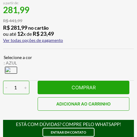
a partir de:
BAU
7
º
281,99
CALÇA
8
º
R$
441
,
99
AIROH
9
º
R$
281
,
99
no cartão
12
R$
23
,
49
ou até
x de
BOTAS
10
º
Ver todas opções de pagamento
:
AZUL
-
1
+
COMPRAR
ADICIONAR AO CARRINHO
ESTÁ COM DÚVIDAS? COMPRE PELO WHATSAPP!
ENTRAR EM CONTATO