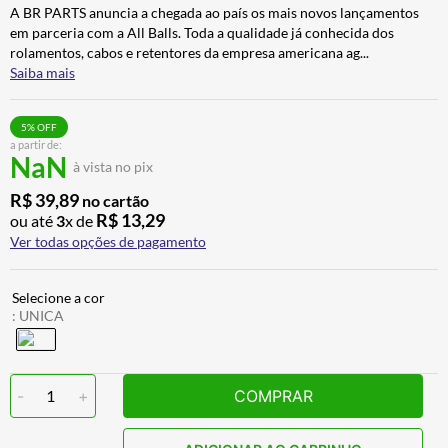
A BR PARTS anuncia a chegada ao país os mais novos lançamentos
ALPINESTAR
7
º
em parceria com a All Balls. Toda a qualidade já conhecida dos
CALÇA
8
º
rolamentos, cabos e retentores da empresa americana ag
...
Saiba mais
BOTAS
9
º
AIROH
10
º
5
% OFF
a partir de:
NaN
à vista no pix
R$
39
,
89
no cartão
R$
13
,
29
ou até
3
x de
Ver todas opções de pagamento
:
UNICA
-
1
+
COMPRAR