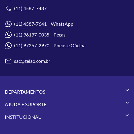
(11) 4587-7487
(11) 4587-7641 WhatsApp
(11) 96197-0035 Peças
(11) 97267-2970 Pneus e Oficina
sac@zelao.com.br
DEPARTAMENTOS
Capacetes
AJUDA E SUPORTE
Vestuários
Minha Conta
Pneus
INSTITUCIONAL
Meus Pedidos
Peças
Conheça a Zelão Racing
Trocas e Devoluções
Acessórios
Onde Estamos