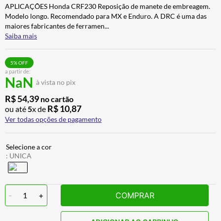
APLICAÇÕES Honda CRF230 Reposição de manete de embreagem.
BAU
7
º
Modelo longo. Recomendado para MX e Enduro. A DRC é uma das
CALÇA
8
º
maiores fabricantes de ferramen
...
Saiba mais
AIROH
9
º
BOTAS
10
º
5
% OFF
a partir de:
NaN
à vista no pix
R$
54
,
39
no cartão
R$
10
,
87
ou até
5
x de
Ver todas opções de pagamento
:
UNICA
-
1
+
COMPRAR