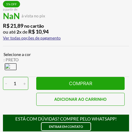
ALPINESTAR
7
º
5
% OFF
a partir de:
NaN
AIROH
8
º
à vista no pix
CALÇA
9
º
R$
21
,
89
no cartão
R$
10
,
94
ou até
2
x de
BOTAS
10
º
Ver todas opções de pagamento
:
PRETO
-
1
+
COMPRAR
ADICIONAR AO CARRINHO
ESTÁ COM DÚVIDAS? COMPRE PELO WHATSAPP!
ENTRAR EM CONTATO