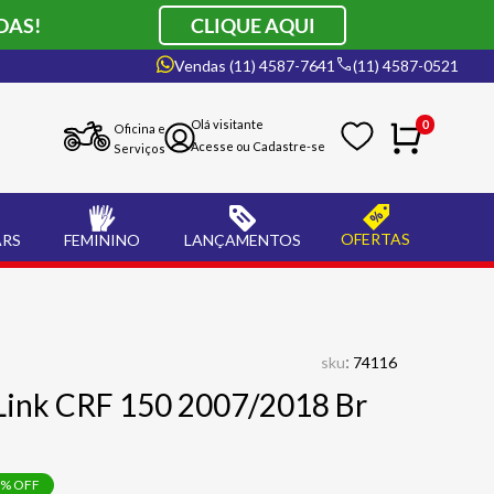
DAS!
CLIQUE AQUI
Vendas (11) 4587-7641
(11) 4587-0521
0
Oficina e
Serviços
OFERTAS
ARS
FEMININO
LANÇAMENTOS
:
sku
74116
Link CRF 150 2007/2018 Br
% OFF