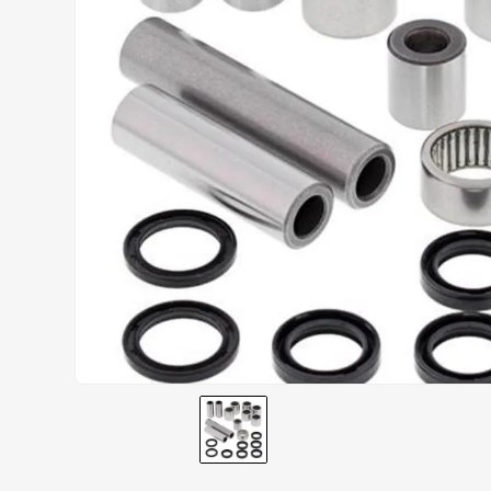
AIROH
9
º
BOTAS
10
º