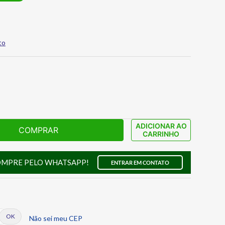
to
ADICIONAR AO
COMPRAR
CARRINHO
OMPRE PELO WHATSAPP!
ENTRAR EM CONTATO
Não sei meu CEP