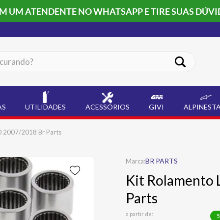
OM UM ATENDENTE NO WHATSAPP E TIRE SUAS DÚVI
ando?
AS
UTILIDADES
ACESSÓRIOS
GIVI
ALPINEST
0 2007/2018 Br Parts
BR PARTS
Kit Rolamento 
Parts
a partir de:
5