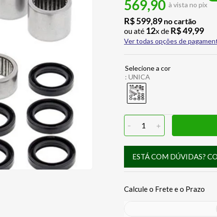
569,90
à vista no pix
R$
599
,
89
no cartão
12
R$
49
,
99
ou até
x de
Ver todas opções de pagamen
:
UNICA
-
1
+
ESTÁ COM DÚVIDAS? C