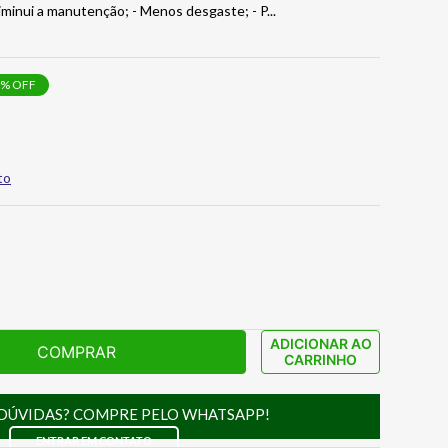
 Diminui a manutenção; - Menos desgaste; - P
...
% OFF
to
ADICIONAR AO
COMPRAR
CARRINHO
DÚVIDAS? COMPRE PELO WHATSAPP!
ENTRAR EM CONTATO