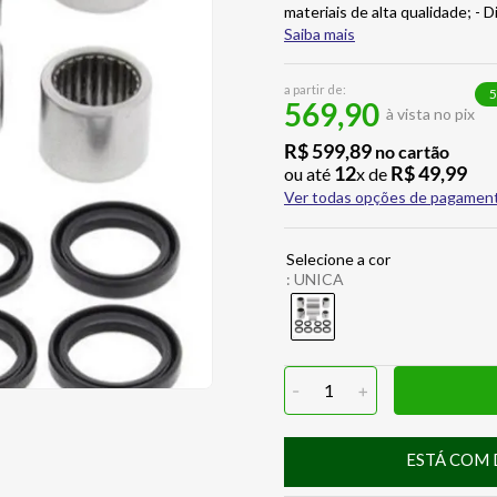
materiais de alta qualidade; -
Saiba mais
a partir de:
5
569,90
à vista no pix
R$
599
,
89
no cartão
12
R$
49
,
99
ou até
x de
Ver todas opções de pagamen
:
UNICA
-
1
+
ESTÁ COM 