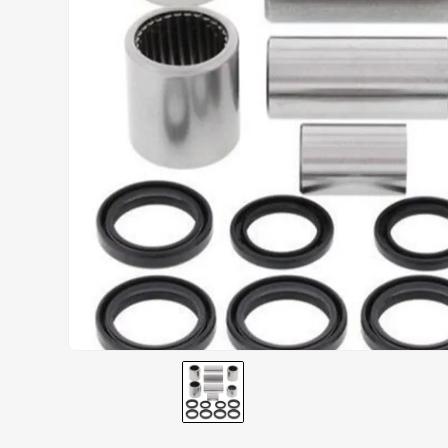
CALÇA
9
º
BOTAS
10
º