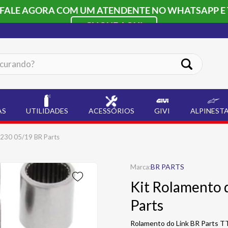
 FALE AGORA COM UM ATENDENTE NO WHATSAPP E 
CLIQUE AQUI
ando?
AS
UTILIDADES
ACESSÓRIOS
GIVI
ALPINEST
 230 05/19 BR Parts
BR PARTS
Kit Rolamento 
Parts
Rolamento do Link BR Parts TT