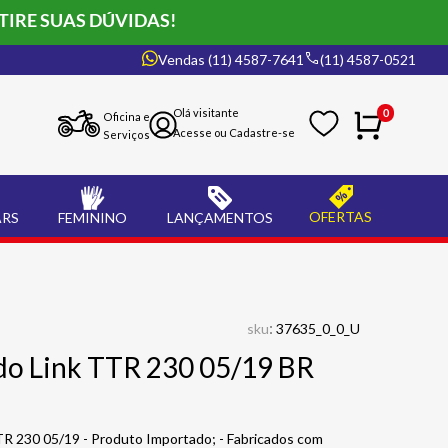
TIRE SUAS DÚVIDAS!
Vendas (11) 4587-7641
(11) 4587-0521
0
Oficina e
Serviços
OFERTAS
ARS
FEMININO
LANÇAMENTOS
:
sku
37635_0_0_U
do Link TTR 230 05/19 BR
R 230 05/19 - Produto Importado; - Fabricados com