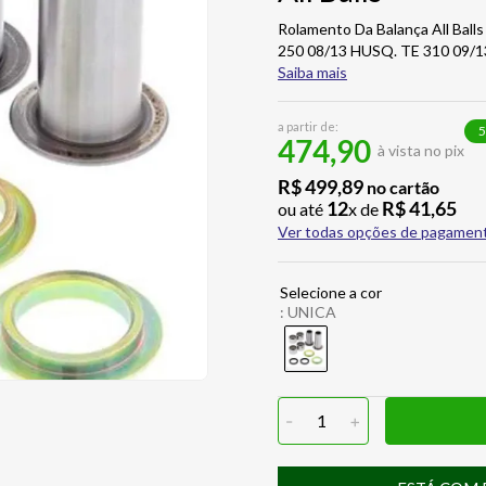
Rolamento Da Balança All Ba
250 08/13 HUSQ. TE 310 09/1
Saiba mais
a partir de:
5
474,90
à vista no pix
R$
499
,
89
no cartão
12
R$
41
,
65
ou até
x de
Ver todas opções de pagamen
:
UNICA
-
1
+