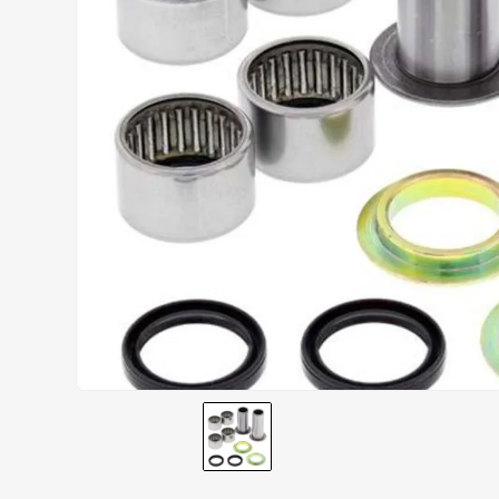
AIROH
9
º
BOTAS
10
º