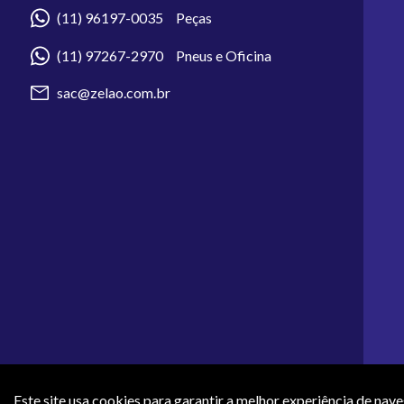
(11) 96197-0035 Peças
(11) 97267-2970 Pneus e Oficina
sac@zelao.com.br
Este site usa cookies para garantir a melhor experiência de nav