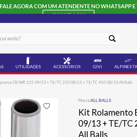
 FALE AGORA COM UM ATENDENTE NO WHATSAPP E 
CLIQUE AQUI
ando?
AS
UTILIDADES
ACESSÓRIOS
GIVI
ALPINEST
qvarna CR/WR 125 09/13 + TE/TC 250 08/13 + TE/TC 450 08/10 All Balls
ALL BALLS
Kit Rolamento
09/13 + TE/TC 
All Balls