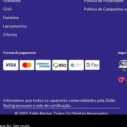
Utilidades
Política de Privacidade
GIVI
Política de Campanhas 
Feminino
Lançamentos
Ofertas
Formas de pagamento
Segur
Informamos que todos os capacetes comercializados pela Zelão
Racing possuem o selo de certificação.
© 2025 Zelão Racing. Todos Os Direitos Reservados.
egação.
Ver mais...