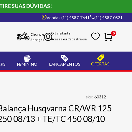
TIRE SUAS DÚVIDAS!
Vendas (11) 4587-7641
(11) 4587-0521
0
Oficina e
Serviços
OFERTAS
ARS
FEMININO
LANÇAMENTOS
:
sku
60312
 Balança Husqvarna CR/WR 125
250 08/13 + TE/TC 450 08/10