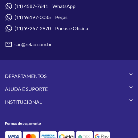
(11) 4587-7641 WhatsApp
(11) 96197-0035 Peças
(11) 97267-2970 Pneus e Oficina
sac@zelao.com.br
DEPARTAMENTOS
Capacetes
AJUDA E SUPORTE
Vestuários
Minha Conta
Pneus
INSTITUCIONAL
Meus Pedidos
Peças
Conheça a Zelão Racing
Trocas e Devoluções
Acessórios
Onde Estamos
Formas de Pagamento
Utilidades
Formas de pagamento
Contato
Política de Frete Grátis
GIVI
Blog
Política de Privacidade
Feminino