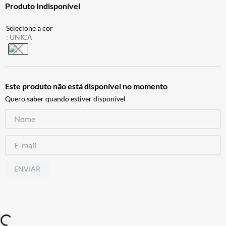
Produto Indisponível
ALPINESTAR
7
º
AIROH
8
º
:
UNICA
CALÇA
9
º
BOTAS
10
º
Este produto não está disponível no momento
Quero saber quando estiver disponível
ENVIAR