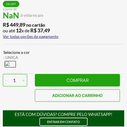
CALÇA
7
º
5
% OFF
a partir de:
NaN
ALPINESTAR
8
º
à vista no pix
AIROH
9
º
R$
449
,
89
no cartão
12
R$
37
,
49
ou até
x de
BOTAS
10
º
Ver todas opções de pagamento
:
UNICA
-
1
+
COMPRAR
ADICIONAR AO CARRINHO
ESTÁ COM DÚVIDAS? COMPRE PELO WHATSAPP!
ENTRAR EM CONTATO