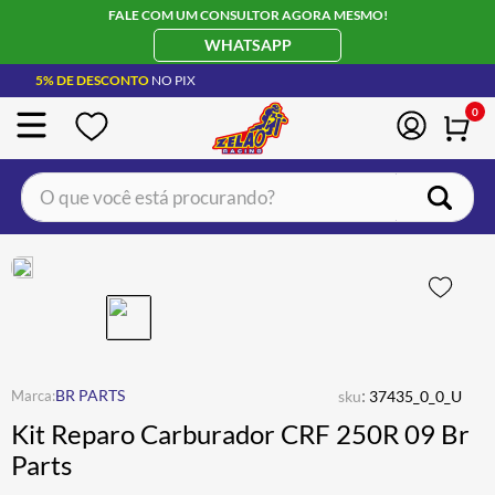
FALE COM UM CONSULTOR AGORA MESMO!
WHATSAPP
5% DE DESCONTO
NO PIX
0
O que você está procurando?
TERMOS MAIS BUSCADOS
CAPACETE LS2
1
º
BOTA
2
º
JAQUETA
3
º
ÓCULOS SOLAR
:
4
º
BR PARTS
sku
37435_0_0_U
Kit Reparo Carburador CRF 250R 09 Br
LUVA
5
º
Parts
BAU
6
º