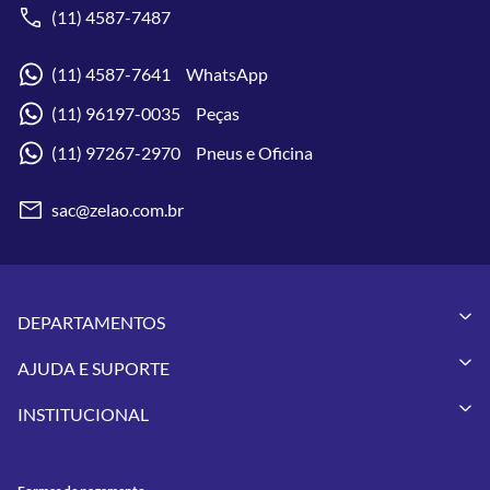
(11) 4587-7487
(11) 4587-7641 WhatsApp
(11) 96197-0035 Peças
(11) 97267-2970 Pneus e Oficina
sac@zelao.com.br
DEPARTAMENTOS
Capacetes
AJUDA E SUPORTE
Vestuários
Minha Conta
Pneus
INSTITUCIONAL
Meus Pedidos
Peças
Conheça a Zelão Racing
Trocas e Devoluções
Acessórios
Onde Estamos
Formas de Pagamento
Utilidades