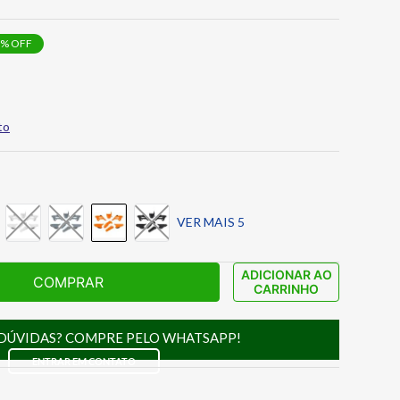
% OFF
to
VER MAIS 5
ADICIONAR AO
COMPRAR
CARRINHO
DÚVIDAS? COMPRE PELO WHATSAPP!
ENTRAR EM CONTATO