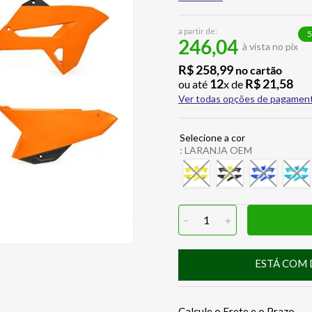
a partir de:
5
246,04
à vista no pix
R$
258
,
99
no cartão
12
R$
21
,
58
ou até
x de
Ver todas opções de pagamen
:
LARANJA OEM
-
1
+
ESTÁ COM 