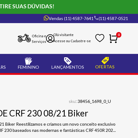
TIRE SUAS DÚVIDAS!
Vendas (11) 4587-7641
(11) 4587-0521
0
Oficina e
Serviços
OFERTAS
ARS
FEMININO
LANÇAMENTOS
:
sku
38456_1698_0_U
1DE CRF 230 08/21 Biker
21 Biker Reestilizamos e criamos um novo conceito exclusivo
CRF 230 baseados nas modernas e fantásticas CRF 450R 202
...