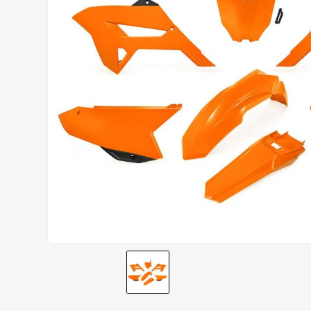
CALÇA
9
º
BOTAS
10
º