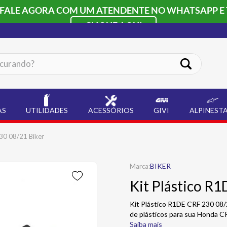
 FALE AGORA COM UM ATENDENTE NO WHATSAPP E 
CLIQUE AQUI
ando?
AS
UTILIDADES
ACESSÓRIOS
GIVI
ALPINEST
230 08/21 Biker
BIKER
Kit Plástico R
Kit Plástico R1DE CRF 230 08/
de plásticos para sua Honda 
Saiba mais