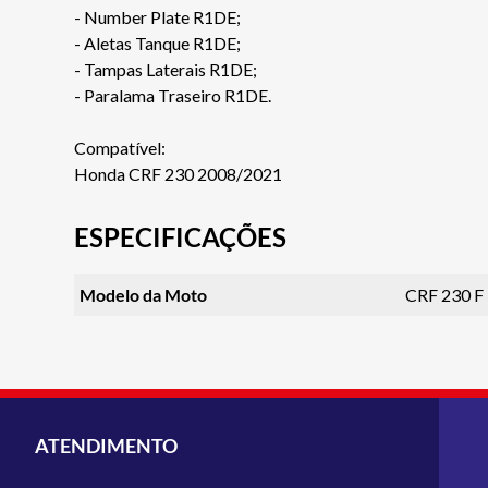
- Number Plate R1DE;
- Aletas Tanque R1DE;
- Tampas Laterais R1DE;
- Paralama Traseiro R1DE.
Compatível:
Honda CRF 230 2008/2021
ESPECIFICAÇÕES
Modelo da Moto
CRF 230 F
ATENDIMENTO