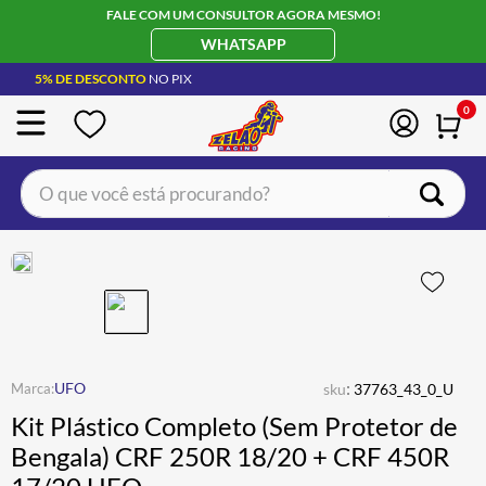
FALE COM UM CONSULTOR AGORA MESMO!
WHATSAPP
5% DE DESCONTO
NO PIX
0
O que você está procurando?
TERMOS MAIS BUSCADOS
CAPACETE LS2
1
º
BOTA
2
º
JAQUETA
3
º
ÓCULOS SOLAR
:
4
º
UFO
sku
37763_43_0_U
Kit Plástico Completo (Sem Protetor de
LUVA
5
º
Bengala) CRF 250R 18/20 + CRF 450R
BAU
6
º