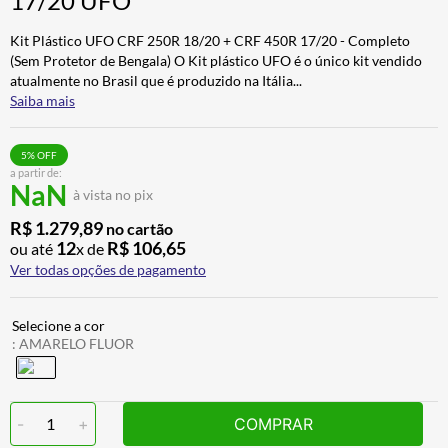
17/20 UFO
ALPINESTAR
7
º
Kit Plástico UFO CRF 250R 18/20 + CRF 450R 17/20 - Completo
AIROH
8
º
(Sem Protetor de Bengala) O Kit plástico UFO é o único kit vendido
atualmente no Brasil que é produzido na Itália
...
CALÇA
9
º
Saiba mais
BOTAS
10
º
5
% OFF
a partir de:
NaN
à vista no pix
R$
1
.
279
,
89
no cartão
12
R$
106
,
65
ou até
x de
Ver todas opções de pagamento
:
AMARELO FLUOR
-
1
+
COMPRAR