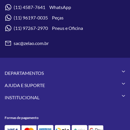
(11) 4587-7641 WhatsApp
(11) 96197-0035 Peças
(11) 97267-2970 Pneus e Oficina
sac@zelao.com.br
DEPARTAMENTOS
Capacetes
AJUDA E SUPORTE
Vestuários
Minha Conta
Pneus
INSTITUCIONAL
Meus Pedidos
Peças
Conheça a Zelão Racing
Trocas e Devoluções
Acessórios
Onde Estamos
Formas de Pagamento
Utilidades
Formas de pagamento
Contato
Política de Frete Grátis
GIVI
Blog
Política de Privacidade