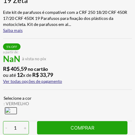
19 Zeta
BAU
7
º
Este kit de parafusos é compatível com a CRF 250 18/20 CRF 450R
CALÇA
8
º
17/20 CRF 450X 19 Parafusos para fixação dos plásticos da
motocicleta. Kit de parafusos em al
...
AIROH
9
º
Saiba mais
BOTAS
10
º
5
% OFF
a partir de:
NaN
à vista no pix
R$
405
,
59
no cartão
12
R$
33
,
79
ou até
x de
Ver todas opções de pagamento
:
VERMELHO
-
1
+
COMPRAR