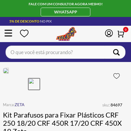
FALE COM UM CONSULTOR AGORA MESMO!
WHATSAPP
5% DE DESCONTO
NO PIX
0
O que você está procurando?
TERMOS MAIS BUSCADOS
CAPACETE LS2
1
º
BOTA
2
º
JAQUETA
3
º
ÓCULOS SOLAR
:
4
º
ZETA
sku
84697
Kit Parafusos para Fixar Plásticos CRF
LUVA
5
º
250 18/20 CRF 450R 17/20 CRF 450X
ALPINESTAR
6
º