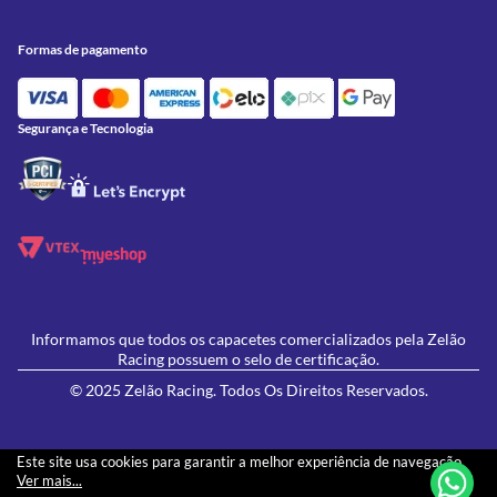
Conheça a Zelão Racing
Trocas e Devoluções
Acessórios
Onde Estamos
Formas de Pagamento
Utilidades
Formas de pagamento
Contato
Política de Frete Grátis
GIVI
Blog
Política de Privacidade
Feminino
Oficina/Serviços
Política de Campanhas e promoções
Lançamentos
Segurança e Tecnologia
Ofertas
Informamos que todos os capacetes comercializados pela Zelão
Racing possuem o selo de certificação.
© 2025 Zelão Racing. Todos Os Direitos Reservados.
Este site usa cookies para garantir a melhor experiência de navegação.
Ver mais...