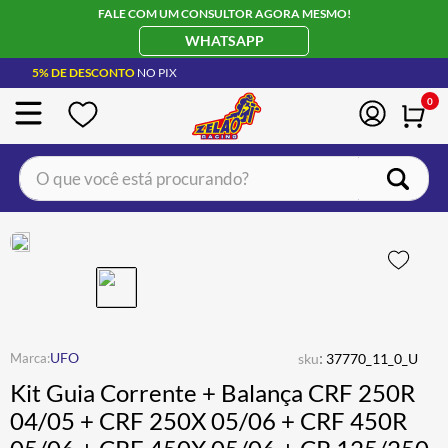
FALE COM UM CONSULTOR AGORA MESMO!
WHATSAPP
5% DE DESCONTO
NO PIX
0
O que você está procurando?
TERMOS MAIS BUSCADOS
CAPACETE LS2
1
º
BOTA
2
º
JAQUETA
3
º
ÓCULOS SOLAR
:
4
º
UFO
sku
37770_11_0_U
Kit Guia Corrente + Balança CRF 250R
LUVA
5
º
04/05 + CRF 250X 05/06 + CRF 450R
BAU
6
º