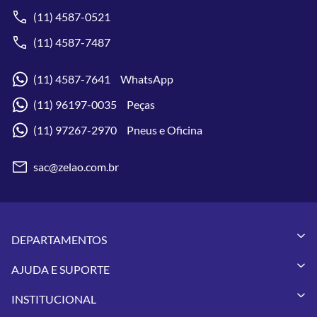
(11) 4587-0521
(11) 4587-7487
(11) 4587-7641 WhatsApp
(11) 96197-0035 Peças
(11) 97267-2970 Pneus e Oficina
sac@zelao.com.br
DEPARTAMENTOS
Capacetes
AJUDA E SUPORTE
Vestuários
Minha Conta
Pneus
INSTITUCIONAL
Meus Pedidos
Peças