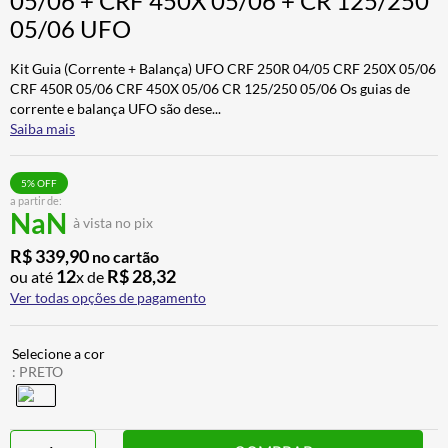
05/06 + CRF 450X 05/06 + CR 125/250
ALPINESTAR
7
º
05/06 UFO
CALÇA
8
º
Kit Guia (Corrente + Balança) UFO CRF 250R 04/05 CRF 250X 05/06
BOTAS
9
º
CRF 450R 05/06 CRF 450X 05/06 CR 125/250 05/06 Os guias de
corrente e balança UFO são dese
...
AIROH
10
º
Saiba mais
5
% OFF
a partir de:
NaN
à vista no pix
R$
339
,
90
no cartão
12
R$
28
,
32
ou até
x de
Ver todas opções de pagamento
:
PRETO