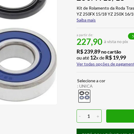
Kit de Rolamento da Roda Tra
YZ 250FX 15/18 YZ 250X 16/1
Saiba mais
a partir de:
5
227,90
à vista no pix
R$
239
,
89
no cartão
12
R$
19
,
99
ou até
x de
Ver todas opções de pagamen
:
UNICA
-
1
+