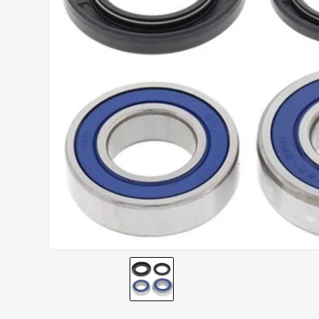
AIROH
9
º
BOTAS
10
º