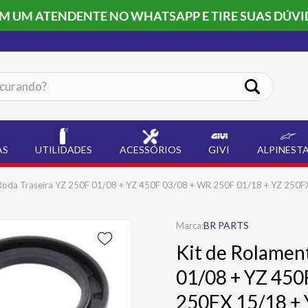
OM UM ATENDENTE NO WHATSAPP E TIRE SUAS DÚVI
ando?
AS
UTILIDADES
ACESSÓRIOS
GIVI
ALPINEST
 Roda Traseira YZ 250F 01/08 + YZ 450F 03/08 + WR 250F 01/18 + YZ 250F
BR PARTS
Kit de Rolamen
01/08 + YZ 450
250FX 15/18 + 