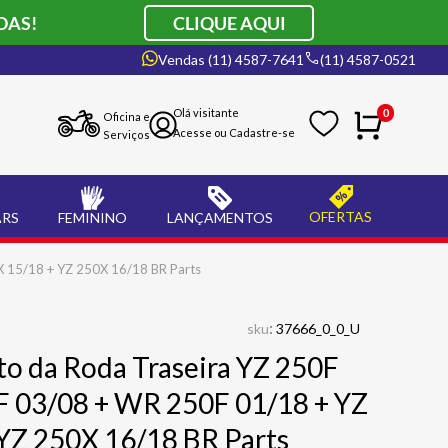
DAS!
CLIQUE AQUI
Vendas (11) 4587-7641
(11) 4587-0521
0
Oficina e
Serviços
OFERTAS
ARS
FEMININO
LANÇAMENTOS
X 15/18 + YZ 250X 16/18 BR Parts
:
sku
37666_0_0_U
to da Roda Traseira YZ 250F
F 03/08 + WR 250F 01/18 + YZ
YZ 250X 16/18 BR Parts