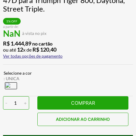
47D para Triumph Tiger 800, Daytona,
BAU
7
º
Street Triple.
CALÇA
8
º
5
% OFF
AIROH
9
º
a partir de:
NaN
à vista no pix
BOTAS
10
º
R$
1
.
444
,
89
no cartão
12
R$
120
,
40
ou até
x de
Ver todas opções de pagamento
:
UNICA
-
1
+
COMPRAR
ADICIONAR AO CARRINHO