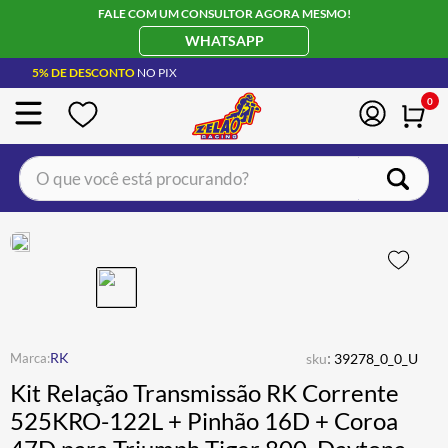
FALE COM UM CONSULTOR AGORA MESMO!
WHATSAPP
5% DE DESCONTO
NO PIX
0
O que você está procurando?
TERMOS MAIS BUSCADOS
CAPACETE LS2
1
º
BOTA
2
º
JAQUETA
3
º
ÓCULOS SOLAR
:
4
º
RK
sku
39278_0_0_U
Kit Relação Transmissão RK Corrente
LUVA
5
º
525KRO-122L + Pinhão 16D + Coroa
ALPINESTAR
6
º