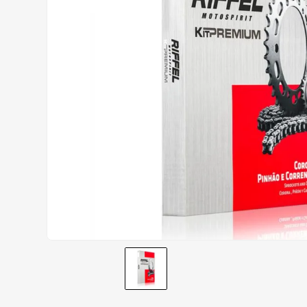
AIROH
9
º
BOTAS
10
º