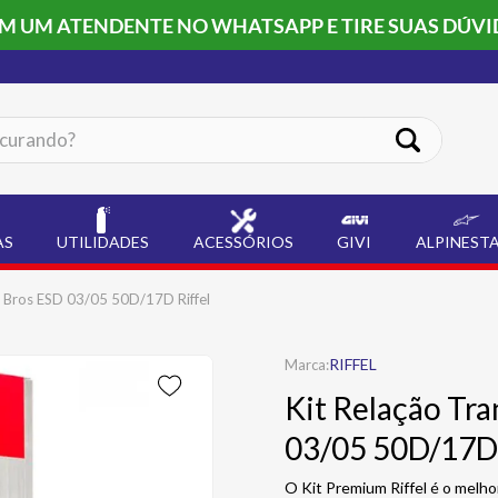
OM UM ATENDENTE NO WHATSAPP E TIRE SUAS DÚVI
ando?
AS
UTILIDADES
ACESSÓRIOS
GIVI
ALPINEST
 Bros ESD 03/05 50D/17D Riffel
RIFFEL
Kit Relação Tr
03/05 50D/17D 
O Kit Premium Riffel é o melhor