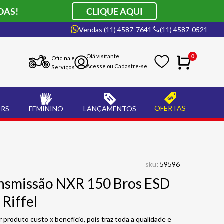
DAS!
CLIQUE AQUI
Vendas (11) 4587-7641
(11) 4587-0521
0
Oficina e
Serviços
OFERTAS
ARS
FEMININO
LANÇAMENTOS
:
sku
59596
ansmissão NXR 150 Bros ESD
Riffel
 produto custo x benefício, pois traz toda a qualidade e