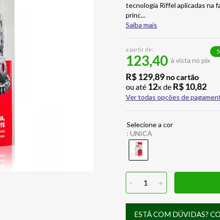
tecnologia Riffel aplicadas na
princ
...
Saiba mais
a partir de:
5
123,40
à vista no pix
R$
129
,
89
no cartão
12
R$
10
,
82
ou até
x de
Ver todas opções de pagamen
:
UNICA
-
1
+
ESTÁ COM DÚVIDAS? C