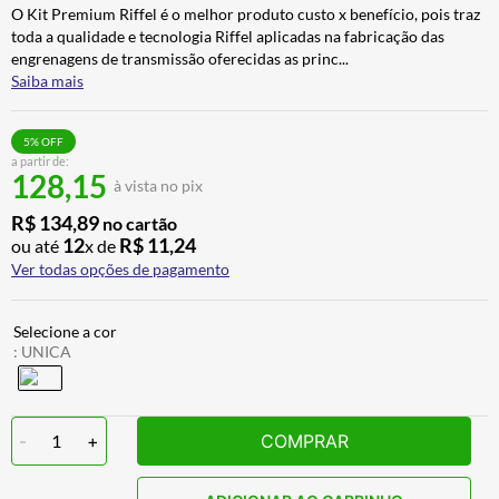
O Kit Premium Riffel é o melhor produto custo x benefício, pois traz
ALPINESTAR
7
º
toda a qualidade e tecnologia Riffel aplicadas na fabricação das
CALÇA
8
º
engrenagens de transmissão oferecidas as princ
...
Saiba mais
BOTAS
9
º
AIROH
10
º
5
% OFF
a partir de:
128,15
à vista no pix
R$
134
,
89
no cartão
12
R$
11
,
24
ou até
x de
Ver todas opções de pagamento
:
UNICA
-
1
+
COMPRAR