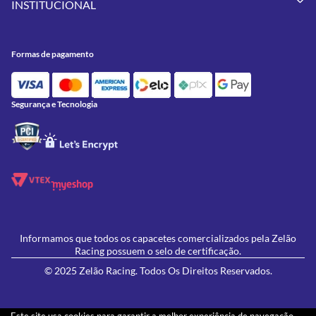
Pneus
INSTITUCIONAL
Meus Pedidos
Peças
Conheça a Zelão Racing
Trocas e Devoluções
Acessórios
Onde Estamos
Formas de Pagamento
Utilidades
Formas de pagamento
Contato
Política de Frete Grátis
GIVI
Blog
Política de Privacidade
Feminino
Oficina/Serviços
Política de Campanhas e promoções
Lançamentos
Segurança e Tecnologia
Ofertas
Informamos que todos os capacetes comercializados pela Zelão
Racing possuem o selo de certificação.
© 2025 Zelão Racing. Todos Os Direitos Reservados.