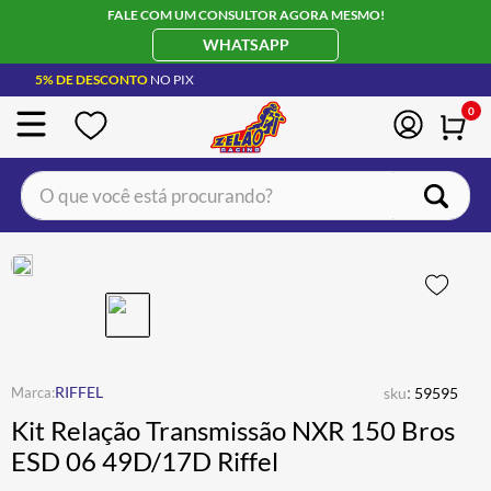
FALE COM UM CONSULTOR AGORA MESMO!
WHATSAPP
5% DE DESCONTO
NO PIX
0
O que você está procurando?
TERMOS MAIS BUSCADOS
CAPACETE LS2
1
º
JAQUETA
2
º
BOTA
3
º
ÓCULOS SOLAR
:
4
º
RIFFEL
sku
59595
Kit Relação Transmissão NXR 150 Bros
LUVA
5
º
ESD 06 49D/17D Riffel
BAU
6
º