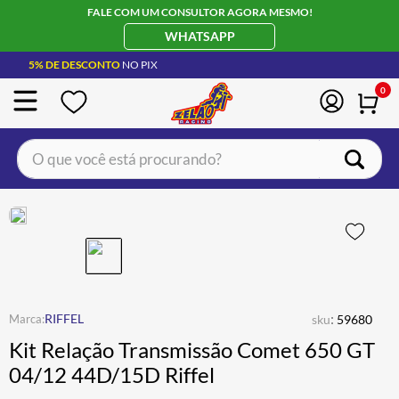
FALE COM UM CONSULTOR AGORA MESMO!
WHATSAPP
5% DE DESCONTO
NO PIX
0
O que você está procurando?
TERMOS MAIS BUSCADOS
CAPACETE LS2
1
º
BOTA
2
º
JAQUETA
3
º
ÓCULOS SOLAR
:
4
º
RIFFEL
sku
59680
Kit Relação Transmissão Comet 650 GT
LUVA
5
º
04/12 44D/15D Riffel
BAU
6
º