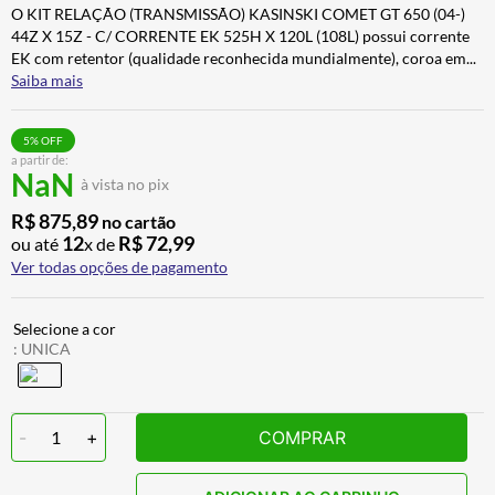
O KIT RELAÇÃO (TRANSMISSÃO) KASINSKI COMET GT 650 (04-)
CALÇA
7
º
44Z X 15Z - C/ CORRENTE EK 525H X 120L (108L) possui corrente
ALPINESTAR
8
º
EK com retentor (qualidade reconhecida mundialmente), coroa em
...
Saiba mais
AIROH
9
º
BOTAS
10
º
5
% OFF
a partir de:
NaN
à vista no pix
R$
875
,
89
no cartão
12
R$
72
,
99
ou até
x de
Ver todas opções de pagamento
:
UNICA
-
1
+
COMPRAR