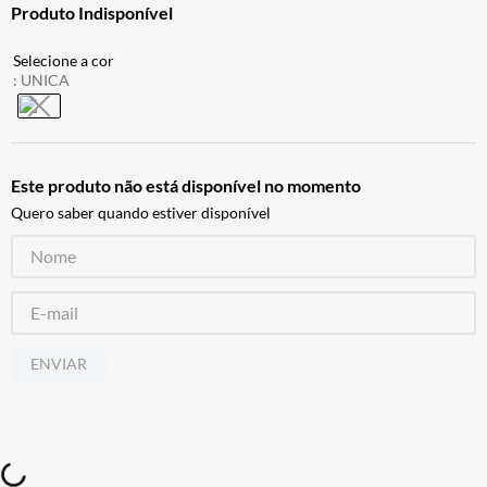
Produto Indisponível
ALPINESTAR
7
º
AIROH
8
º
:
UNICA
CALÇA
9
º
BOTAS
10
º
Este produto não está disponível no momento
Quero saber quando estiver disponível
ENVIAR