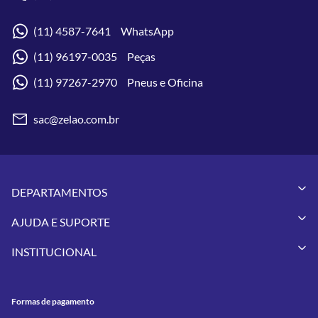
(11) 4587-7641 WhatsApp
(11) 96197-0035 Peças
(11) 97267-2970 Pneus e Oficina
sac@zelao.com.br
DEPARTAMENTOS
Capacetes
AJUDA E SUPORTE
Vestuários
Minha Conta
Pneus
INSTITUCIONAL
Meus Pedidos
Peças
Conheça a Zelão Racing
Trocas e Devoluções
Acessórios
Onde Estamos
Formas de Pagamento
Utilidades
Formas de pagamento
Contato
Política de Frete Grátis
GIVI