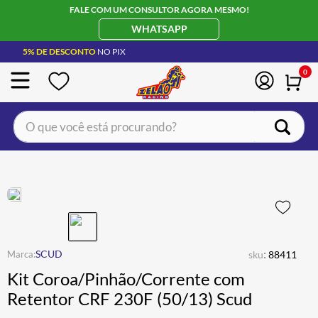
FALE COM UM CONSULTOR AGORA MESMO!
WHATSAPP
5% DE DESCONTO
NO PIX
0
O que você está procurando?
TERMOS MAIS BUSCADOS
CAPACETE LS2
1
º
BOTA
2
º
JAQUETA
3
º
ÓCULOS SOLAR
:
4
º
SCUD
sku
88411
Kit Coroa/Pinhão/Corrente com
LUVA
5
º
Retentor CRF 230F (50/13) Scud
BAU
6
º