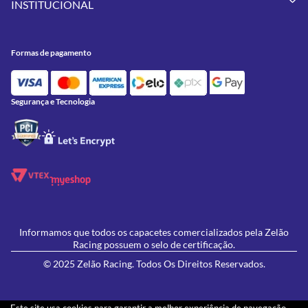
Pneus
INSTITUCIONAL
Meus Pedidos
Peças
Conheça a Zelão Racing
Trocas e Devoluções
Acessórios
Onde Estamos
Formas de Pagamento
Utilidades
Formas de pagamento
Contato
Política de Frete Grátis
GIVI
Blog
Política de Privacidade
Feminino
Oficina/Serviços
Política de Campanhas e promoções
Lançamentos
Segurança e Tecnologia
Ofertas
Informamos que todos os capacetes comercializados pela Zelão
Racing possuem o selo de certificação.
© 2025 Zelão Racing. Todos Os Direitos Reservados.