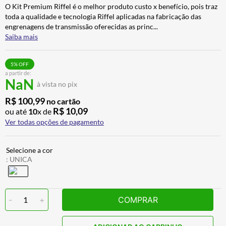
O Kit Premium Riffel é o melhor produto custo x benefício, pois traz
CALÇA
7
º
toda a qualidade e tecnologia Riffel aplicadas na fabricação das
ALPINESTAR
8
º
engrenagens de transmissão oferecidas as princ
...
Saiba mais
AIROH
9
º
BOTAS
10
º
5
% OFF
a partir de:
NaN
à vista no pix
R$
100
,
99
no cartão
R$
10
,
09
ou até
10
x de
Ver todas opções de pagamento
:
UNICA
-
1
+
COMPRAR