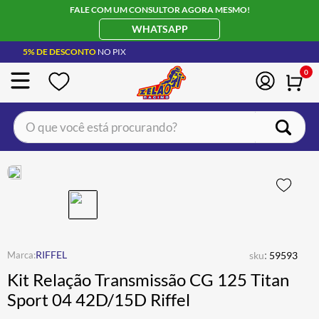
FALE COM UM CONSULTOR AGORA MESMO!
WHATSAPP
5% DE DESCONTO
NO PIX
0
O que você está procurando?
TERMOS MAIS BUSCADOS
CAPACETE LS2
1
º
BOTA
2
º
JAQUETA
3
º
ÓCULOS SOLAR
:
4
º
RIFFEL
sku
59593
Kit Relação Transmissão CG 125 Titan
LUVA
5
º
Sport 04 42D/15D Riffel
BAU
6
º