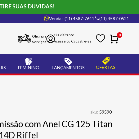
TIRE SUAS DÚVIDAS!
Vendas (11) 4587-7641
(11) 4587-0521
0
Oficina e
Serviços
OFERTAS
ARS
FEMININO
LANÇAMENTOS
:
sku
59590
missão com Anel CG 125 Titan
14D Riffel