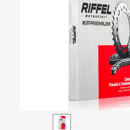
AIROH
9
º
BOTAS
10
º