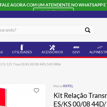
 FALE AGORA COM UM ATENDENTE NO WHATSAPP E 
CLIQUE AQUI
ando?
AS
UTILIDADES
ACESSÓRIOS
GIVI
ALPINEST
l CG 125 Titan ES/KS 00/08 44D/14D Riffel
RIFFEL
Kit Relação Trans
ES/KS 00/08 44D/