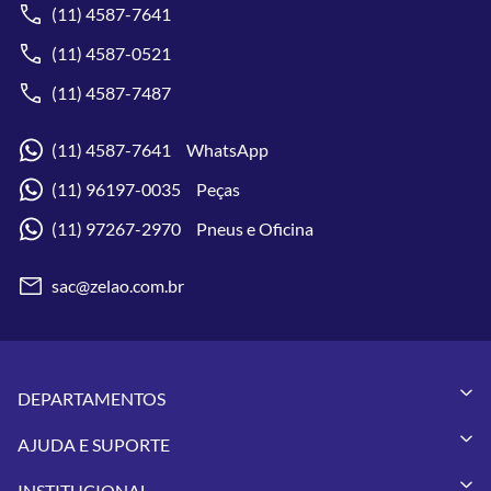
(11) 4587-7641
(11) 4587-0521
(11) 4587-7487
(11) 4587-7641 WhatsApp
(11) 96197-0035 Peças
(11) 97267-2970 Pneus e Oficina
sac@zelao.com.br
DEPARTAMENTOS
Capacetes
AJUDA E SUPORTE
Vestuários
Minha Conta
Pneus
INSTITUCIONAL