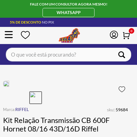
FALE COM UM CONSULTOR AGORA MESMO!
WHATSAPP
5% DE DESCONTO
NO PIX
0
O que você está procurando?
TERMOS MAIS BUSCADOS
CAPACETE LS2
1
º
BOTA
2
º
JAQUETA
3
º
ÓCULOS SOLAR
:
4
º
RIFFEL
sku
59684
Kit Relação Transmissão CB 600F
LUVA
5
º
Hornet 08/16 43D/16D Riffel
BAU
6
º