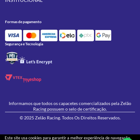
Meus Pedidos
Peças
Conheça a Zelão Racing
Trocas e Devoluções
Acessórios
Onde Estamos
Formas de Pagamento
Utilidades
Formas de pagamento
Contato
Política de Frete Grátis
GIVI
Blog
Política de Privacidade
Feminino
Oficina/Serviços
Política de Campanhas e promoções
Lançamentos
Segurança e Tecnologia
Ofertas
Informamos que todos os capacetes comercializados pela Zelão
Racing possuem o selo de certificação.
© 2025 Zelão Racing. Todos Os Direitos Reservados.
Este site usa cookies para garantir a melhor experiência de navegação.