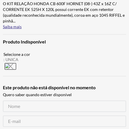
O KIT RELAÇÃO HONDA CB 600F HORNET (08-) 43Z x 16Z C/
ALPINESTAR
7
º
CORRENTE EK 525H X 120L possui corrente EK com retentor
AIROH
8
º
(qualidade reconhecida mundialmente), coroa em aço 1045 RIFFEL e
pinhã
...
CALÇA
9
º
Saiba mais
BOTAS
10
º
Produto Indisponível
:
UNICA
Este produto não está disponível no momento
Quero saber quando estiver disponível