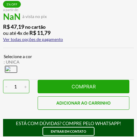
ALPINESTAR
7
º
5
% OFF
a partir de:
NaN
AIROH
8
º
à vista no pix
CALÇA
9
º
R$
47
,
19
no cartão
R$
11
,
79
ou até
4
x de
BOTAS
10
º
Ver todas opções de pagamento
:
UNICA
-
1
+
COMPRAR
ADICIONAR AO CARRINHO
ESTÁ COM DÚVIDAS? COMPRE PELO WHATSAPP!
ENTRAR EM CONTATO