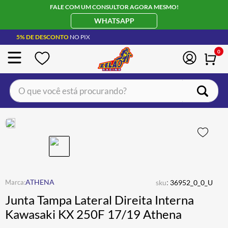
FALE COM UM CONSULTOR AGORA MESMO!
WHATSAPP
5% DE DESCONTO
NO PIX
0
O que você está procurando?
TERMOS MAIS BUSCADOS
CAPACETE LS2
1
º
BOTA
2
º
JAQUETA
3
º
ÓCULOS SOLAR
:
4
º
ATHENA
sku
36952_0_0_U
Junta Tampa Lateral Direita Interna
LUVA
5
º
Kawasaki KX 250F 17/19 Athena
BAU
6
º