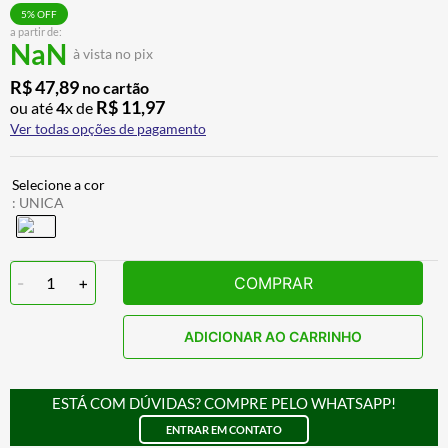
ALPINESTAR
7
º
5
% OFF
a partir de:
NaN
CALÇA
8
º
à vista no pix
BOTAS
9
º
R$
47
,
89
no cartão
R$
11
,
97
ou até
4
x de
AIROH
10
º
Ver todas opções de pagamento
:
UNICA
-
1
+
COMPRAR
ADICIONAR AO CARRINHO
ESTÁ COM DÚVIDAS? COMPRE PELO WHATSAPP!
ENTRAR EM CONTATO