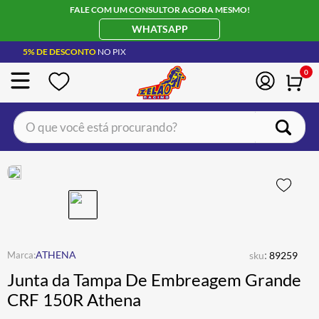
FALE COM UM CONSULTOR AGORA MESMO!
WHATSAPP
5% DE DESCONTO
NO PIX
0
O que você está procurando?
TERMOS MAIS BUSCADOS
CAPACETE LS2
1
º
JAQUETA
2
º
BOTA
3
º
ÓCULOS SOLAR
:
4
º
ATHENA
sku
89259
Junta da Tampa De Embreagem Grande
LUVA
5
º
CRF 150R Athena
BAU
6
º