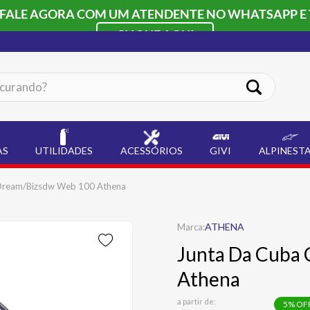
 FALE AGORA COM UM ATENDENTE NO WHATSAPP E 
CLIQUE AQUI
ando?
AS
UTILIDADES
ACESSÓRIOS
GIVI
ALPINEST
Dream/Bizsdw Web 100 Athena
ATHENA
Junta Da Cuba
Athena
a partir de:
5
% OF