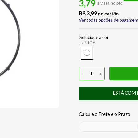
3,79
à vista no pix
R$
3
,
99
no cartão
Ver todas opções de pagamen
:
UNICA
-
1
+
ESTÁ COM 