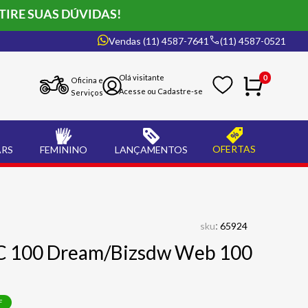
TIRE SUAS DÚVIDAS!
Vendas (11) 4587-7641
(11) 4587-0521
0
Oficina e
Serviços
OFERTAS
ARS
FEMININO
LANÇAMENTOS
:
sku
65924
 C 100 Dream/Bizsdw Web 100
F