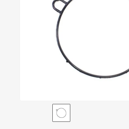
CALÇA
9
º
BOTAS
10
º