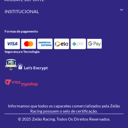
Vestuários
Minha Conta
Pneus
INSTITUCIONAL
Meus Pedidos
Peças
Conheça a Zelão Racing
Trocas e Devoluções
Acessórios
Onde Estamos
Formas de Pagamento
Utilidades
Formas de pagamento
Contato
Política de Frete Grátis
GIVI
Blog
Política de Privacidade
Feminino
Oficina/Serviços
Política de Campanhas e promoções
Lançamentos
Segurança e Tecnologia
Ofertas
Informamos que todos os capacetes comercializados pela Zelão
Racing possuem o selo de certificação.
© 2025 Zelão Racing. Todos Os Direitos Reservados.