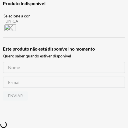
Produto Indisponível
CALÇA
7
º
ALPINESTAR
8
º
:
UNICA
AIROH
9
º
BOTAS
10
º
Este produto não está disponível no momento
Quero saber quando estiver disponível
ENVIAR