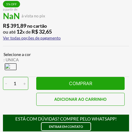
BAU
7
º
5
% OFF
a partir de:
NaN
CALÇA
8
º
à vista no pix
AIROH
9
º
R$
391
,
89
no cartão
12
R$
32
,
65
ou até
x de
BOTAS
10
º
Ver todas opções de pagamento
:
UNICA
-
1
+
COMPRAR
ADICIONAR AO CARRINHO
ESTÁ COM DÚVIDAS? COMPRE PELO WHATSAPP!
ENTRAR EM CONTATO