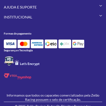
Capacetes
AJUDA E SUPORTE
Vestuários
Minha Conta
Pneus
INSTITUCIONAL
Meus Pedidos
Peças
Conheça a Zelão Racing
Trocas e Devoluções
Acessórios
Onde Estamos
Formas de Pagamento
Utilidades
Formas de pagamento
Contato
Política de Frete Grátis
GIVI
Blog
Política de Privacidade
Feminino
Oficina/Serviços
Política de Campanhas e promoções
Lançamentos
Segurança e Tecnologia
Ofertas
Informamos que todos os capacetes comercializados pela Zelão
Racing possuem o selo de certificação.