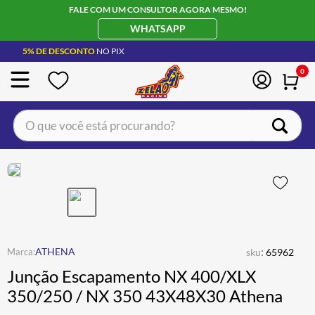
FALE COM UM CONSULTOR AGORA MESMO!
WHATSAPP
5% DE DESCONTO
NO PIX
0
O que você está procurando?
TERMOS MAIS BUSCADOS
CAPACETE LS2
1
º
BOTA
2
º
JAQUETA
3
º
ÓCULOS SOLAR
:
4
º
ATHENA
sku
65962
Junção Escapamento NX 400/XLX
LUVA
5
º
350/250 / NX 350 43X48X30 Athena
BAU
6
º