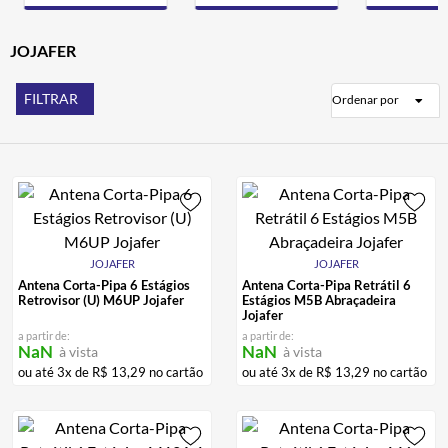
ALPINESTAR
7
º
AIROH
JOJAFER
8
º
CALÇA
9
º
FILTRAR
Ordenar por
BOTAS
10
º
JOJAFER
JOJAFER
Antena Corta-Pipa 6 Estágios
Antena Corta-Pipa Retrátil 6
Retrovisor (U) M6UP Jojafer
Estágios M5B Abraçadeira
Jojafer
a partir de:
a partir de:
NaN
NaN
à vista
à vista
ou até
3
x de
R$
13
,
29
no cartão
ou até
3
x de
R$
13
,
29
no cartão