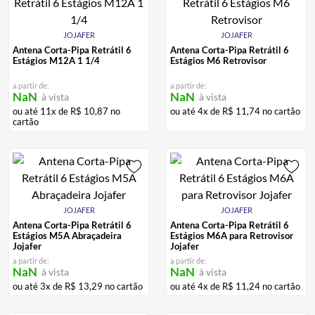
JOJAFER
JOJAFER
Antena Corta-Pipa Retrátil 6
Antena Corta-Pipa Retrátil 6
Estágios M12A 1 1/4
Estágios M6 Retrovisor
a partir de:
a partir de:
NaN
NaN
à vista
à vista
ou até
11
x de
R$
10
,
87
no
ou até
4
x de
R$
11
,
74
no cartão
cartão
JOJAFER
JOJAFER
Antena Corta-Pipa Retrátil 6
Antena Corta-Pipa Retrátil 6
Estágios M5A Abraçadeira
Estágios M6A para Retrovisor
Jojafer
Jojafer
a partir de:
a partir de:
NaN
NaN
à vista
à vista
ou até
3
x de
R$
13
,
29
no cartão
ou até
4
x de
R$
11
,
24
no cartão