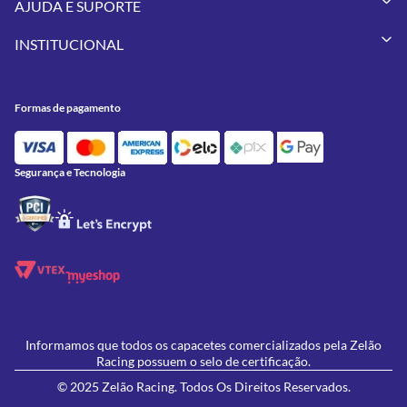
AJUDA E SUPORTE
Vestuários
Minha Conta
Pneus
INSTITUCIONAL
Meus Pedidos
Peças
Conheça a Zelão Racing
Trocas e Devoluções
Acessórios
Onde Estamos
Formas de Pagamento
Utilidades
Formas de pagamento
Contato
Política de Frete Grátis
GIVI
Blog
Política de Privacidade
Feminino
Oficina/Serviços
Política de Campanhas e promoções
Lançamentos
Segurança e Tecnologia
Ofertas
Informamos que todos os capacetes comercializados pela Zelão
Racing possuem o selo de certificação.
© 2025 Zelão Racing. Todos Os Direitos Reservados.