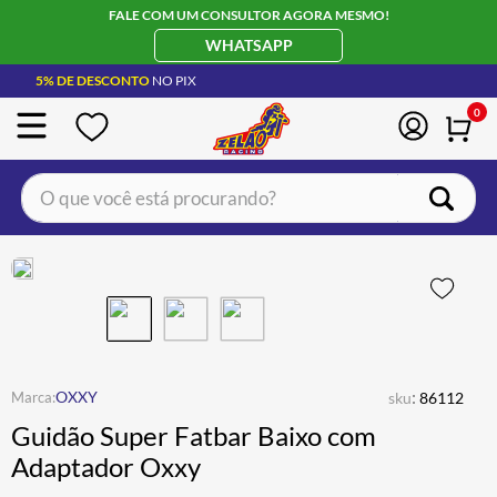
FALE COM UM CONSULTOR AGORA MESMO!
WHATSAPP
5% DE DESCONTO
NO PIX
0
O que você está procurando?
TERMOS MAIS BUSCADOS
CAPACETE LS2
1
º
BOTA
2
º
JAQUETA
3
º
ÓCULOS SOLAR
:
4
º
OXXY
sku
86112
Guidão Super Fatbar Baixo com
LUVA
5
º
Adaptador Oxxy
ALPINESTAR
6
º