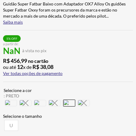
Guidão Super Fatbar Baixo com Adaptador OX7 Alloy Os guidões
BAU
7
º
Super Fatbar Oxxy foram os precursores da marca e estão no
CALÇA
8
º
mercado a mais de uma década. O preferido pelos pilot
...
Saiba mais
AIROH
9
º
BOTAS
10
º
5
% OFF
a partir de:
NaN
à vista no pix
R$
456
,
99
no cartão
12
R$
38
,
08
ou até
x de
Ver todas opções de pagamento
:
PRETO
U