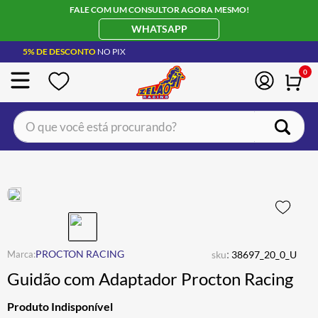
FALE COM UM CONSULTOR AGORA MESMO!
WHATSAPP
5% DE DESCONTO
NO PIX
0
O que você está procurando?
TERMOS MAIS BUSCADOS
CAPACETE LS2
1
º
BOTA
2
º
JAQUETA
3
º
ÓCULOS SOLAR
:
4
º
PROCTON RACING
sku
38697_20_0_U
Guidão com Adaptador Procton Racing
LUVA
5
º
BAU
6
º
Produto Indisponível