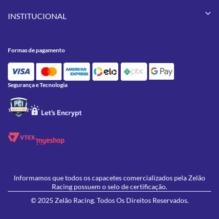
Vestuários
Minha Conta
Pneus
INSTITUCIONAL
Meus Pedidos
Peças
Conheça a Zelão Racing
Trocas e Devoluções
Acessórios
Onde Estamos
Formas de Pagamento
Utilidades
Formas de pagamento
Contato
Política de Frete Grátis
GIVI
Blog
Política de Privacidade
Feminino
Oficina/Serviços
Política de Campanhas e promoções
Lançamentos
Segurança e Tecnologia
Ofertas
Informamos que todos os capacetes comercializados pela Zelão
Racing possuem o selo de certificação.
© 2025 Zelão Racing. Todos Os Direitos Reservados.