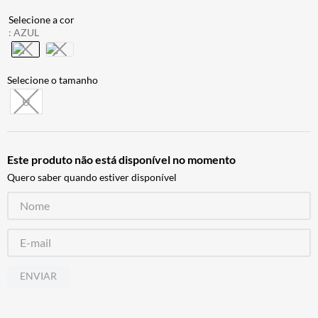
ALPINESTAR
7
º
:
AZUL
AIROH
8
º
CALÇA
9
º
BOTAS
10
º
U
Este produto não está disponível no momento
Quero saber quando estiver disponível
ENVIAR