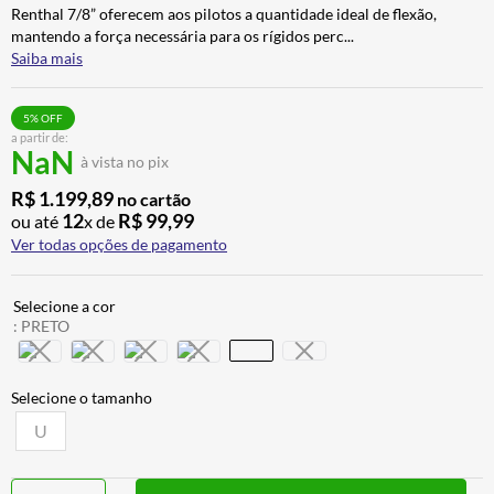
Renthal 7/8” oferecem aos pilotos a quantidade ideal de flexão,
mantendo a força necessária para os rígidos perc
...
Saiba mais
5
% OFF
a partir de:
NaN
à vista no pix
R$
1
.
199
,
89
no cartão
12
R$
99
,
99
ou até
x de
Ver todas opções de pagamento
:
PRETO
U