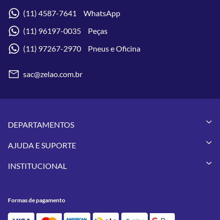
(11) 4587-7641 WhatsApp
(11) 96197-0035 Peças
(11) 97267-2970 Pneus e Oficina
sac@zelao.com.br
DEPARTAMENTOS
Capacetes
AJUDA E SUPORTE
Vestuários
Minha Conta
Pneus
INSTITUCIONAL
Meus Pedidos
Peças
Conheça a Zelão Racing
Trocas e Devoluções
Acessórios
Onde Estamos
Formas de Pagamento
Utilidades
Formas de pagamento
Contato
Política de Frete Grátis
GIVI
Blog
Política de Privacidade