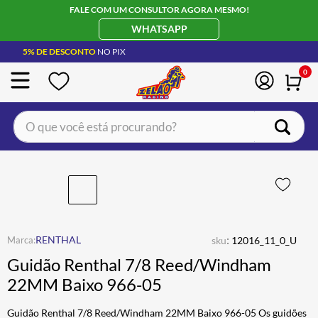
FALE COM UM CONSULTOR AGORA MESMO!
WHATSAPP
5% DE DESCONTO
NO PIX
0
O que você está procurando?
:
RENTHAL
sku
12016_11_0_U
Guidão Renthal 7/8 Reed/Windham
22MM Baixo 966-05
Guidão Renthal 7/8 Reed/Windham 22MM Baixo 966-05 Os guidões