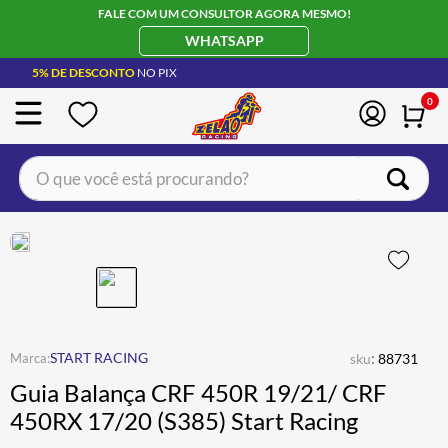
FALE COM UM CONSULTOR AGORA MESMO!
WHATSAPP
5% DE DESCONTO
NO PIX
0
O que você está procurando?
TERMOS MAIS BUSCADOS
CAPACETE LS2
1
º
BOTA
2
º
JAQUETA
3
º
ÓCULOS SOLAR
:
4
º
START RACING
sku
88731
Guia Balança CRF 450R 19/21/ CRF
LUVA
5
º
450RX 17/20 (S385) Start Racing
BAU
6
º