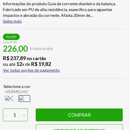
Informações do produto Guia de corrente dianteiro da balança.
ALPINESTAR
7
º
Fabricado em PU de alta resistência, específico para aguentar
AIROH
8
º
impactos e abrasão da corrente. Afasta 20mm de
...
Saiba mais
CALÇA
9
º
BOTAS
10
º
5
% OFF
a partir de:
226,00
à vista no pix
R$
237
,
89
no cartão
12
R$
19
,
82
ou até
x de
Ver todas opções de pagamento
:
VERMELHO
-
1
+
COMPRAR