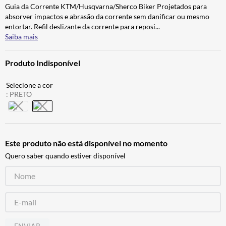
Guia da Corrente KTM/Husqvarna/Sherco Biker Projetados para
BAU
7
º
absorver impactos e abrasão da corrente sem danificar ou mesmo
CALÇA
8
º
entortar. Refil deslizante da corrente para reposi
...
Saiba mais
AIROH
9
º
BOTAS
10
º
Produto Indisponível
:
PRETO
Este produto não está disponível no momento
Quero saber quando estiver disponível
ENVIAR