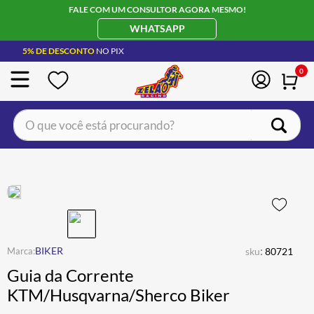
FALE COM UM CONSULTOR AGORA MESMO!
WHATSAPP
5% DE DESCONTO
NO PIX
0
O que você está procurando?
TERMOS MAIS BUSCADOS
CAPACETE LS2
1
º
BOTA
2
º
JAQUETA
3
º
ÓCULOS SOLAR
:
4
º
BIKER
sku
80721
Guia da Corrente
LUVA
5
º
KTM/Husqvarna/Sherco Biker
ALPINESTAR
6
º