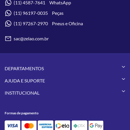
(11) 4587-7641 WhatsApp
(11) 96197-0035 Peças
(11) 97267-2970 Pneus e Oficina
sac@zelao.com.br
DEPARTAMENTOS
Capacetes
AJUDA E SUPORTE
Vestuários
Minha Conta
Pneus
INSTITUCIONAL
Meus Pedidos
Peças
Conheça a Zelão Racing
Trocas e Devoluções
Acessórios
Onde Estamos
Formas de Pagamento
Utilidades
Formas de pagamento
Contato
Política de Frete Grátis
GIVI
Blog
Política de Privacidade
Feminino
Oficina/Serviços