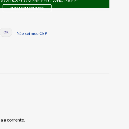
DÚVIDAS? COMPRE PELO WHATSAPP!
ENTRAR EM CONTATO
Não sei meu CEP
a a corrente.