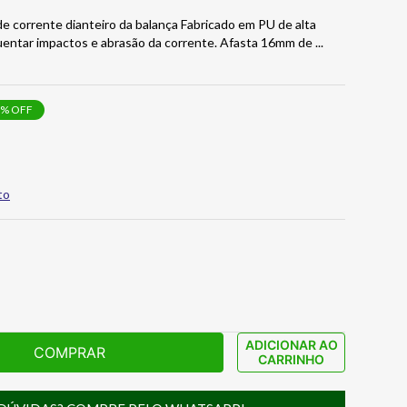
e corrente dianteiro da balança Fabricado em PU de alta
aguentar impactos e abrasão da corrente. Afasta 16mm de
...
% OFF
to
ADICIONAR AO
COMPRAR
CARRINHO