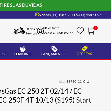
TIRE SUAS DÚVIDAS!
Vendas (11) 4587-7641
(11) 4587-0521
0
Oficina e
Serviços
OFERTAS
ARS
FEMININO
LANÇAMENTOS
:
sku
38760_11_0_U
asGas EC 250 2T 02/14 / EC
EC 250F 4T 10/13 (S195) Start