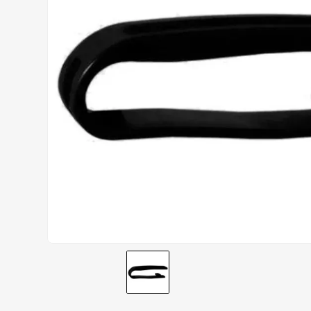
AIROH
9
º
BOTAS
10
º