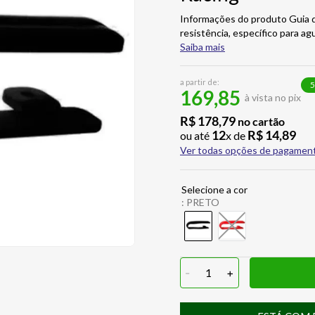
Informações do produto Guia d
resistência, específico para 
Saiba mais
a partir de:
5
169,85
à vista no pix
R$
178
,
79
no cartão
12
R$
14
,
89
ou até
x de
Ver todas opções de pagamen
:
PRETO
-
1
+