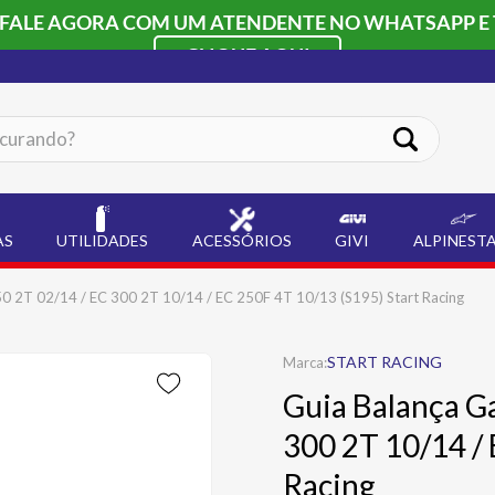
 FALE AGORA COM UM ATENDENTE NO WHATSAPP E 
CLIQUE AQUI
ando?
AS
UTILIDADES
ACESSÓRIOS
GIVI
ALPINEST
0 2T 02/14 / EC 300 2T 10/14 / EC 250F 4T 10/13 (S195) Start Racing
START RACING
Guia Balança G
300 2T 10/14 / 
Racing