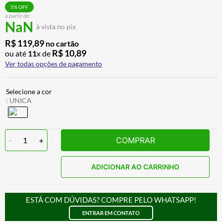
BAU
7
º
5
% OFF
a partir de:
NaN
CALÇA
8
º
à vista no pix
AIROH
9
º
R$
119
,
89
no cartão
R$
10
,
89
ou até
11
x de
BOTAS
10
º
Ver todas opções de pagamento
:
UNICA
-
1
+
COMPRAR
ADICIONAR AO CARRINHO
ESTÁ COM DÚVIDAS? COMPRE PELO WHATSAPP!
ENTRAR EM CONTATO