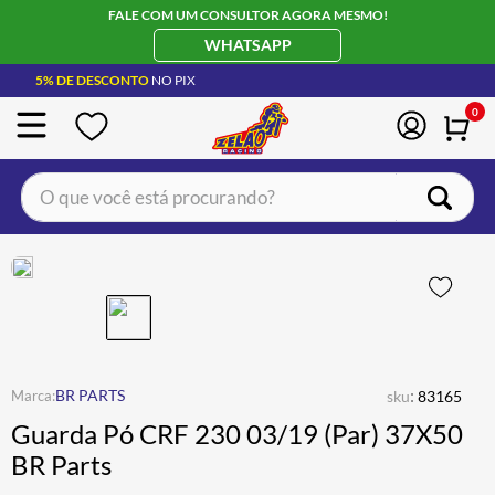
FALE COM UM CONSULTOR AGORA MESMO!
WHATSAPP
5% DE DESCONTO
NO PIX
0
O que você está procurando?
TERMOS MAIS BUSCADOS
CAPACETE LS2
1
º
BOTA
2
º
JAQUETA
3
º
ÓCULOS SOLAR
:
4
º
BR PARTS
sku
83165
Guarda Pó CRF 230 03/19 (Par) 37X50
LUVA
5
º
BR Parts
ALPINESTAR
6
º