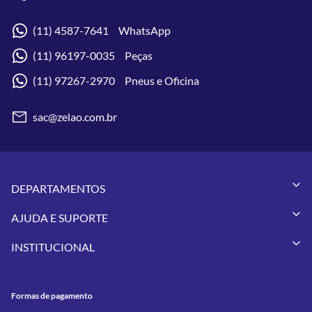
(11) 4587-7641 WhatsApp
(11) 96197-0035 Peças
(11) 97267-2970 Pneus e Oficina
sac@zelao.com.br
DEPARTAMENTOS
Capacetes
AJUDA E SUPORTE
Vestuários
Minha Conta
Pneus
INSTITUCIONAL
Meus Pedidos
Peças
Conheça a Zelão Racing
Trocas e Devoluções
Acessórios
Onde Estamos
Formas de Pagamento
Utilidades
Formas de pagamento
Contato
Política de Frete Grátis
GIVI