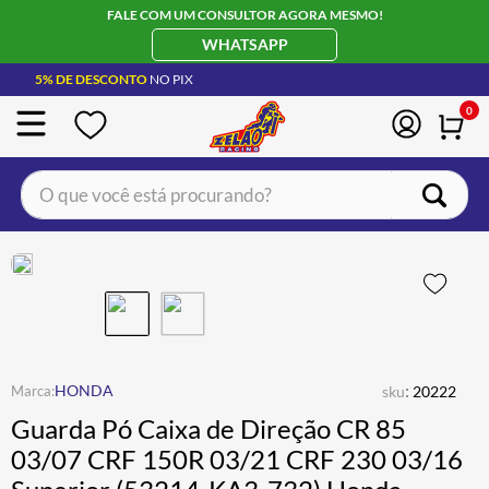
FALE COM UM CONSULTOR AGORA MESMO!
WHATSAPP
5% DE DESCONTO
NO PIX
0
O que você está procurando?
TERMOS MAIS BUSCADOS
CAPACETE LS2
1
º
BOTA
2
º
JAQUETA
3
º
ÓCULOS SOLAR
:
4
º
HONDA
sku
20222
Guarda Pó Caixa de Direção CR 85
LUVA
5
º
03/07 CRF 150R 03/21 CRF 230 03/16
ALPINESTAR
6
º