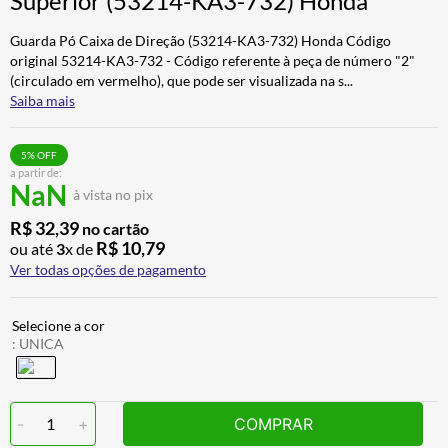
Superior (53214-KA3-732) Honda
BAU
7
º
Guarda Pó Caixa de Direção (53214-KA3-732) Honda Código
CALÇA
8
º
original 53214-KA3-732 - Código referente à peça de número "2"
(circulado em vermelho), que pode ser visualizada na s
...
AIROH
9
º
Saiba mais
BOTAS
10
º
5
% OFF
a partir de:
NaN
à vista no pix
R$
32
,
39
no cartão
R$
10
,
79
ou até
3
x de
Ver todas opções de pagamento
:
UNICA
-
1
+
COMPRAR