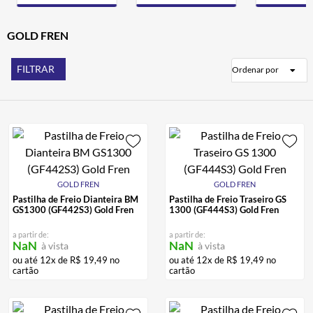
ALPINESTAR
7
º
AIROH
GOLD FREN
8
º
CALÇA
9
º
FILTRAR
Ordenar por
BOTAS
10
º
GOLD FREN
GOLD FREN
Pastilha de Freio Dianteira BM
Pastilha de Freio Traseiro GS
GS1300 (GF442S3) Gold Fren
1300 (GF444S3) Gold Fren
a partir de:
a partir de:
NaN
NaN
à vista
à vista
ou até
12
x de
R$
19
,
49
no
ou até
12
x de
R$
19
,
49
no
cartão
cartão