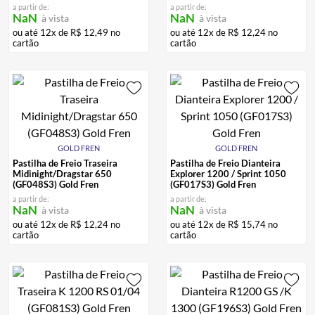
a partir de:
a partir de:
NaN
NaN
à vista
à vista
ou até
12
x de
R$
12
,
49
no
ou até
12
x de
R$
12
,
24
no
cartão
cartão
GOLD FREN
GOLD FREN
Pastilha de Freio Traseira
Pastilha de Freio Dianteira
Midinight/Dragstar 650
Explorer 1200 / Sprint 1050
(GF048S3) Gold Fren
(GF017S3) Gold Fren
a partir de:
a partir de:
NaN
NaN
à vista
à vista
ou até
12
x de
R$
12
,
24
no
ou até
12
x de
R$
15
,
74
no
cartão
cartão