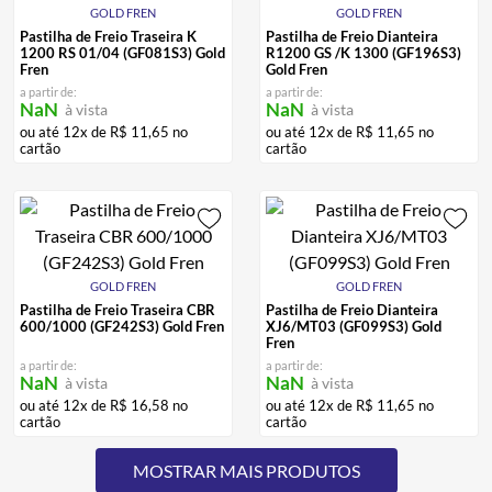
GOLD FREN
GOLD FREN
Pastilha de Freio Traseira K
Pastilha de Freio Dianteira
1200 RS 01/04 (GF081S3) Gold
R1200 GS /K 1300 (GF196S3)
Fren
Gold Fren
a partir de:
a partir de:
NaN
NaN
à vista
à vista
ou até
12
x de
R$
11
,
65
no
ou até
12
x de
R$
11
,
65
no
cartão
cartão
GOLD FREN
GOLD FREN
Pastilha de Freio Traseira CBR
Pastilha de Freio Dianteira
600/1000 (GF242S3) Gold Fren
XJ6/MT03 (GF099S3) Gold
Fren
a partir de:
a partir de:
NaN
NaN
à vista
à vista
ou até
12
x de
R$
16
,
58
no
ou até
12
x de
R$
11
,
65
no
cartão
cartão