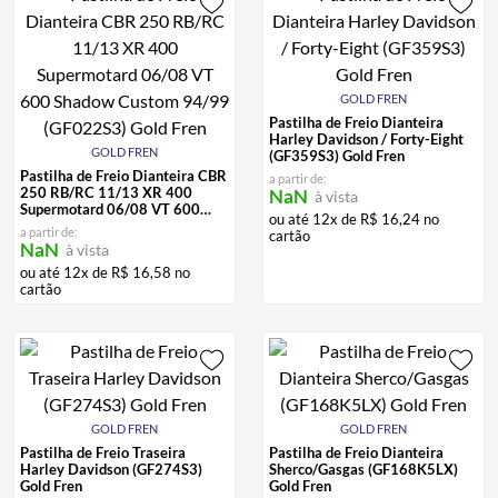
GOLD FREN
Pastilha de Freio Dianteira
Harley Davidson / Forty-Eight
GOLD FREN
(GF359S3) Gold Fren
Pastilha de Freio Dianteira CBR
a partir de:
250 RB/RC 11/13 XR 400
NaN
à vista
Supermotard 06/08 VT 600
ou até
12
x de
R$
16
,
24
no
Shadow Custom 94/99
a partir de:
cartão
(GF022S3) Gold Fren
NaN
à vista
ou até
12
x de
R$
16
,
58
no
cartão
GOLD FREN
GOLD FREN
Pastilha de Freio Traseira
Pastilha de Freio Dianteira
Harley Davidson (GF274S3)
Sherco/Gasgas (GF168K5LX)
Gold Fren
Gold Fren