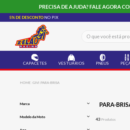
PRECISA DE AJUDA? FALE AGORA C
5% DE DESCONTO
NO PIX
O que você está procur
TERMOS MAIS BUSCADOS
CAPACETE LS2
1
º
CAPACETES
VESTUÁRIOS
PNEUS
PEÇ
BOTA
2
º
JAQUETA
3
º
GIVI
PARA-BRISA
ÓCULOS SOLAR
4
º
LUVA
5
º
PARA-BRIS
Marca
ALPINESTAR
6
º
GIVI
Modelo da Moto
BAU
7
º
43
Produtos
SPEED 400
CALÇA
8
º
Ano