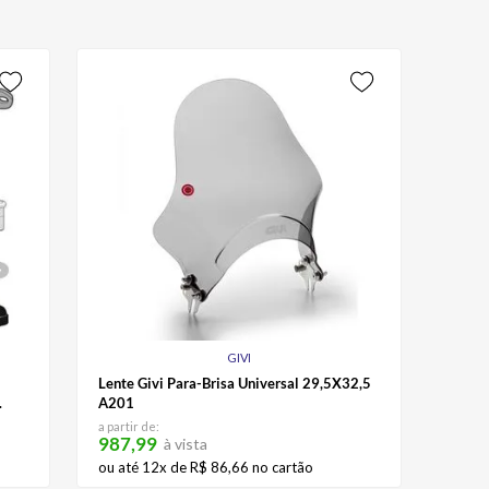
GIVI
Lente Givi Para-Brisa Universal 29,5X32,5
A201
a partir de:
987,99
à vista
ou até
12
x de
R$
86
,
66
no cartão