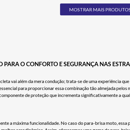
O PARA O CONFORTO E SEGURANÇA NAS ESTR
eta vai além da mera condução; trata-se de uma experiência que re
ssencial para proporcionar essa combinação tão almejada pelos mo
componente de proteção que incrementa significativamente a qua
nte a máxima funcionalidade. No caso do para-brisa moto, essa pe
uma melhor aerodinâmica. Assim, oferecemos uma gama de para-bri