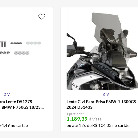
GIVI
GIVI
para Lente D5127S
Lente Givi Para-Brisa BMW R 1300GS
 BMW F 750GS 18/23
2024 D5143S
a partir de:
1.189,39
à vista
24
,
49
no cartão
ou até
12
x de
R$
104
,
33
no cartão