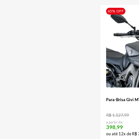
65%
OFF
Para-Brisa Givi 
R$
1
.
127
,
99
a partir de:
398,99
ou até
12
x de
R$