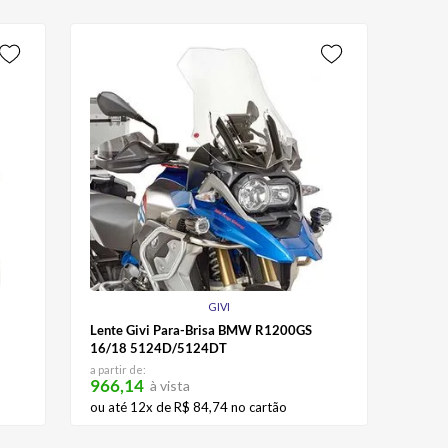
GIVI
Lente Givi Para-Brisa BMW R1200GS
16/18 5124D/5124DT
a partir de:
966,14
à vista
ou até
12
x de
R$
84
,
74
no cartão