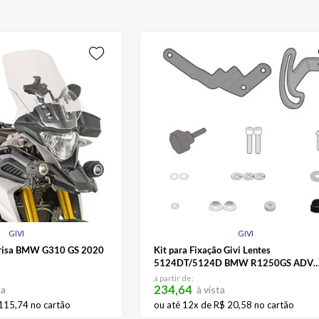
GIVI
GIVI
-Brisa BMW G310 GS 2020
Kit para Fixação Givi Lentes
5124DT/5124D BMW R1250GS ADV
2019
a partir de:
234,64
ta
à vista
115
,
74
no cartão
ou até
12
x de
R$
20
,
58
no cartão