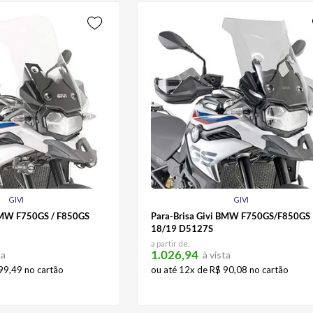
GIVI
GIVI
 BMW F750GS / F850GS
Para-Brisa Givi BMW F750GS/F850GS
18/19 D5127S
a partir de:
1.026,94
ta
à vista
99
,
49
no cartão
ou até
12
x de
R$
90
,
08
no cartão