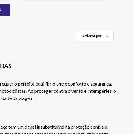
Ordenar por
ADAS
quer o perfeito equilíbrio entre conforto e segurança.
tociclistas. Ao proteger contra o vento e intempéries, o
lidade da viagem.
ça tem um papel insubstituível na proteção contra o
sas desenvolvidos com tecnologia de ponta, atendendo