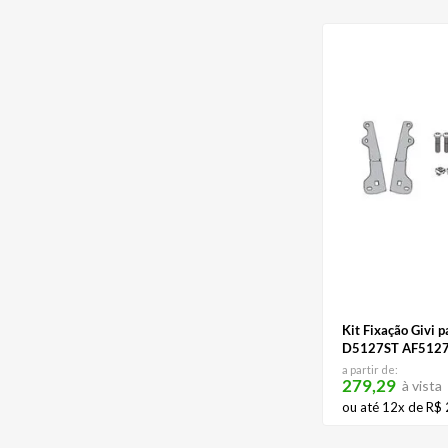
Kit Fixação Givi 
D5127ST AF5127
D5129KIT
a partir de:
279,29
à vista
ou até
12
x de
R$