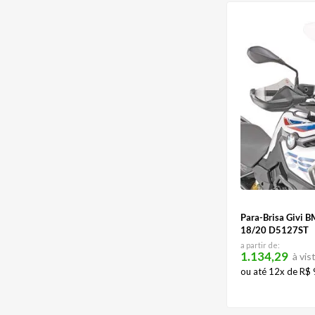
Para-Brisa Givi
18/20 D5127ST
a partir de:
1.134,29
à vis
ou até
12
x de
R$