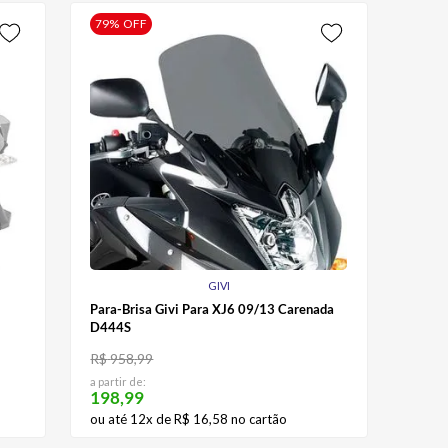
79%
OFF
GIVI
Para-Brisa Givi Para XJ6 09/13 Carenada
D444S
R$
958
,
99
a partir de:
198,99
ou até
12
x de
R$
16
,
58
no cartão