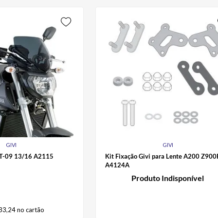
GIVI
GIVI
MT-09 13/16 A2115
Kit Fixação Givi para Lente A200 Z90
A4124A
Produto Indisponível
33
,
24
no cartão