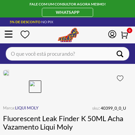
FALE COM UM CONSULTOR AGORA MESMO!
WHATSAPP
5% DE DESCONTO
NO PIX
0
O que você está procurando?
TERMOS MAIS BUSCADOS
CAPACETE LS2
1
º
BOTA
2
º
JAQUETA
3
º
ÓCULOS SOLAR
:
4
º
LIQUI MOLY
sku
40399_0_0_U
Fluorescent Leak Finder K 50ML Acha
LUVA
5
º
Vazamento Liqui Moly
BAU
6
º