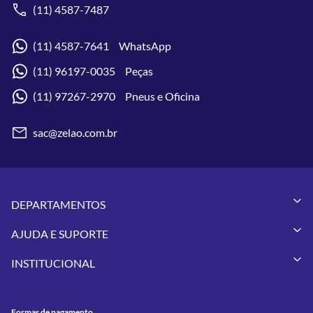
(11) 4587-7487
(11) 4587-7641 WhatsApp
(11) 96197-0035 Peças
(11) 97267-2970 Pneus e Oficina
sac@zelao.com.br
DEPARTAMENTOS
Capacetes
AJUDA E SUPORTE
Vestuários
Minha Conta
Pneus
INSTITUCIONAL
Meus Pedidos
Peças
Conheça a Zelão Racing
Trocas e Devoluções
Acessórios
Onde Estamos
Formas de Pagamento
Utilidades
Formas de pagamento