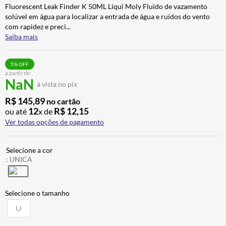
Fluorescent Leak Finder K 50ML Liqui Moly Fluido de vazamento
CALÇA
7
º
solúvel em água para localizar a entrada de água e ruídos do vento
ALPINESTAR
8
º
com rapidez e preci
...
Saiba mais
AIROH
9
º
BOTAS
10
º
5
% OFF
a partir de:
NaN
à vista no pix
R$
145
,
89
no cartão
12
R$
12
,
15
ou até
x de
Ver todas opções de pagamento
:
UNICA
U