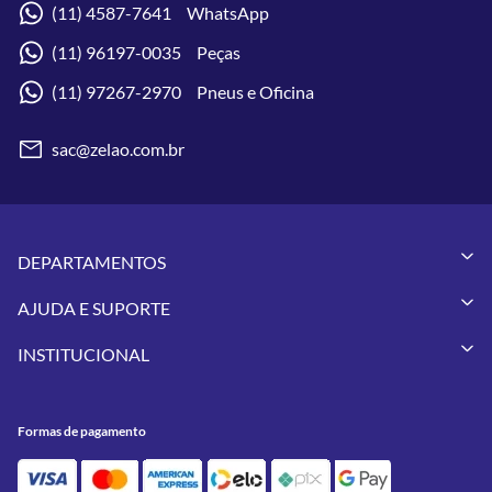
(11) 4587-7641 WhatsApp
(11) 96197-0035 Peças
(11) 97267-2970 Pneus e Oficina
sac@zelao.com.br
DEPARTAMENTOS
Capacetes
AJUDA E SUPORTE
Vestuários
Minha Conta
Pneus
INSTITUCIONAL
Meus Pedidos
Peças
Conheça a Zelão Racing
Trocas e Devoluções
Acessórios
Onde Estamos
Formas de Pagamento
Utilidades
Formas de pagamento
Contato
Política de Frete Grátis
GIVI
Blog
Política de Privacidade
Feminino