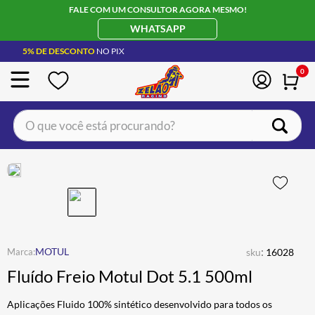
FALE COM UM CONSULTOR AGORA MESMO!
WHATSAPP
5% DE DESCONTO
NO PIX
0
O que você está procurando?
TERMOS MAIS BUSCADOS
CAPACETE LS2
1
º
BOTA
2
º
JAQUETA
3
º
ÓCULOS SOLAR
:
4
º
MOTUL
sku
16028
Fluído Freio Motul Dot 5.1 500ml
LUVA
5
º
ALPINESTAR
6
º
Aplicações Fluido 100% sintético desenvolvido para todos os