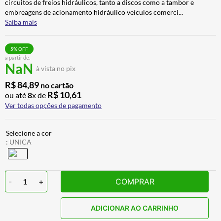
circuitos de freios hidráulicos, tanto a discos como a tambor e
BAU
7
º
embreagens de acionamento hidráulico veículos comerci
...
Saiba mais
CALÇA
8
º
AIROH
9
º
5
% OFF
a partir de:
BOTAS
10
º
NaN
à vista no pix
R$
84
,
89
no cartão
R$
10
,
61
ou até
8
x de
Ver todas opções de pagamento
:
UNICA
-
1
+
COMPRAR
ADICIONAR AO CARRINHO